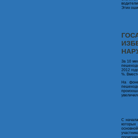
водители
Этих оши
ГОС
ИЗБ
НАР
За 10 ме
пешеходо
2012 год
%. Вмест
На фоне
пешеход
произошл
увеличило
С начала
которых
основно
участни
происшес