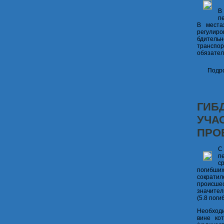
В
п
В места
регулиро
бдительн
транспор
обязател
Подро
ГИБ
УЧА
ПРО
С
п
с
погибших
сократи
происше
значител
(5.8 пог
Необходи
вине ко