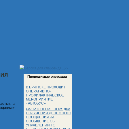
Версия для слабовидящих
ния
Проводимые операции
В БРЯНСКЕ ПРОХОДИТ
ОПЕРАТИВНО-
ПРОФИЛАКТИЧЕСКОЕ
МЕРОПРИЯТИЕ
«АВТОБУС»
ается, а
ворники»
РАЗЪЯСНЕНИЕ ПОРЯДКА
ПОЛУЧЕНИЯ ДЕНЕЖНОГО
ПООЩРЕНИЯ ЗА
СООБЩЕНИЕ ОБ
УПРАВЛЕНИИ ТС