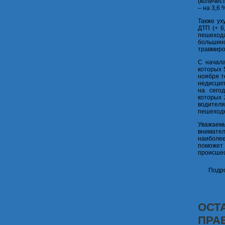
(количес
– на 3,6 
Также ух
ДТП (+ 6
пешехода
большинс
травмиро
С начала
которых 
ноября т
недисцип
на сего
которых 
водител
пешеходн
Уважаем
внимател
наибол
поможет
происшес
Подро
ОСТ
ПРА