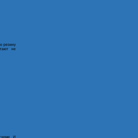
ю резину
итают не
схеме. И