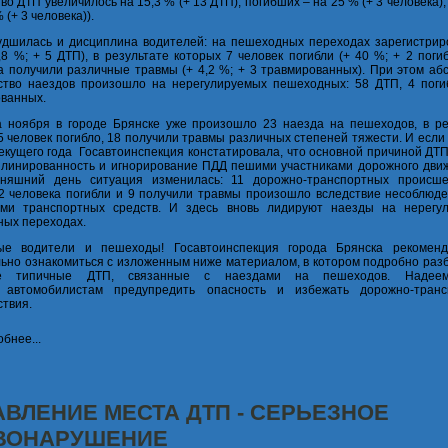
тво ДТП увеличилось на 15,3 % (+ 13 ДТП), погибших – на 25 % (+ 3 человека)
% (+ 3 человека)).
удшилась и дисциплина водителей: на пешеходных переходах зарегистрир
,8 %; + 5 ДТП), в результате которых 7 человек погибли (+ 40 %; + 2 поги
 получили различные травмы (+ 4,2 %; + 3 травмированных). При этом аб
тво наездов произошло на нерегулируемых пешеходных: 58 ДТП, 4 поги
ванных.
 ноября в городе Брянске уже произошло 23 наезда на пешеходов, в ре
5 человек погибло, 18 получили травмы различных степеней тяжести. И если
екущего года Госавтоинспекция констатировала, что основной причиной ДТ
линированность и игнорирование ПДД пешими участниками дорожного движ
дняшний день ситуация изменилась: 11 дорожно-транспортных происше
2 человека погибли и 9 получили травмы произошло вследствие несоблюд
ями транспортных средств. И здесь вновь лидируют наезды на нерегу
ых переходах.
ые водители и пешеходы! Госавтоинспекция города Брянска рекомен
ьно ознакомиться с изложенным ниже материалом, в котором подробно раз
ее типичные ДТП, связанные с наездами на пешеходов. Надеем
 автомобилистам предупредить опасность и избежать дорожно-транс
твия.
бнее...
АВЛЕНИЕ МЕСТА ДТП - СЕРЬЕЗНОЕ
ВОНАРУШЕНИЕ