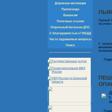
Дорожная инспекция
Пропаганда
ПЬЯ
Вакансии
Пьяный п
Полезные ссылки
об этом 
Отдельный батальон ДПС
С благодарностью к ГИБДД
Часто задаваемые вопросы
С начала
Поиск
виновник
получили
Подро
ПЕШ
ОПА
Д
с
о
Подро