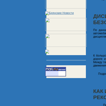
ДИС
БЕЗ
По данны
автомоб
дисципли
К большо
дороге 
Между те
движения
Подро
КАК
РЕК
П