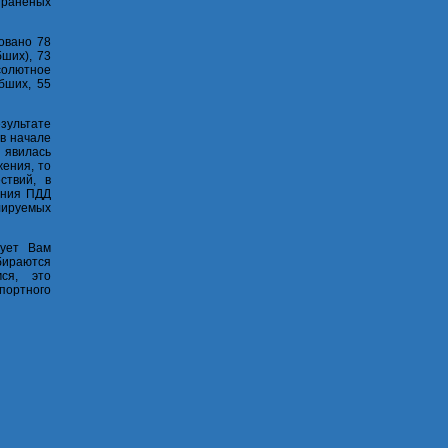
, раненых
овано 78
бших), 73
солютное
бших, 55
зультате
 в начале
П явилась
ения, то
ствий, в
ения ПДД
лируемых
дует Вам
бираются
ся, это
портного