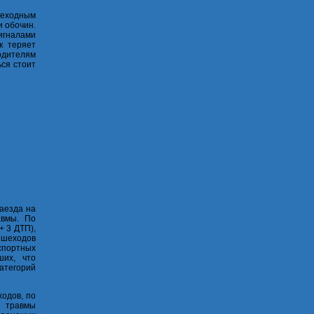
шеходным
и обочин.
игналами
к теряет
одителям
ься стоит
наезда на
авмы. По
+ 3 ДТП),
пешеходов
спортных
ших, что
атегорий
одов, по
и травмы