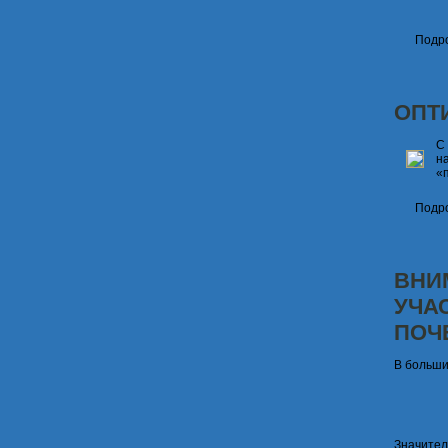
Подро
ОПТ
С
н
«
Подро
ВНИ
УЧА
ПОЧ
В больши
Значите