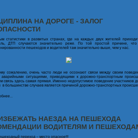
ЦИПЛИНА НА ДОРОГЕ - ЗАЛОГ
ОПАСНОСТИ
м статистики в развитых странах, где на каждых двух жителей приходи
иль, ДТП случаются значительно реже. По той простой причине, что
нированности пешеходов и водителей там значительно выше, чем у нас.
му сожалению, очень часто люди не осознают связи между своим повед
и аварийными ситуациями, приводящими к дорожно-транспортным происш
м связь здесь самая прямая. Именно недопустимое поведение участников д
 в большинстве случаев является причиной дорожно-транспортных происше
бнее...
 ИЗБЕЖАТЬ НАЕЗДА НА ПЕШЕХОДА
ОМЕНДАЦИИ ВОДИТЕЛЯМ И ПЕШЕХОДА
ешеходный переход – место опасное!!!