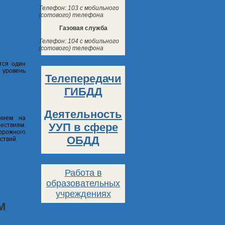
Телефон: 103 с мобильного
(сотового) телефона
Газовая служба
Телефон: 104 с мобильного
(сотового) телефона
тся один
 уровень
Телепередачи
ГИБДД
Деятельность
ением на
УУП в сфере
ествиям.
орожного
ОБДД
ствий.
Работа в
образовательных
учреждениях
М