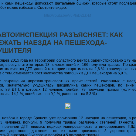
 и сами пешеходы допускают фатальные ошибки, которые стоят последни
бок можно избежать. Смотрите видео.
http://youtu.be/VuPtnDZLk-M
АВТОИНСПЕКЦИЯ РАЗЪЯСНЯЕТ: КАК
ЕЖАТЬ НАЕЗДА НА ПЕШЕХОДА-
УШИТЕЛЯ
сяцев 2013 года на территории областного центра зарегистрировано 179 н
в, в результате которых 18 человек погибли, 166 получили травмы. По ср
ом количество ДТП данной категории сократилось на 1,6 %, травмированных
е с тем, отмечается рост количества погибших в ДТП пешеходов на 5,9 %.
 сокращения дорожно-транспортных происшествий, связанных с нае
ов, значительно ухудшилась дисциплина самих пешеходов, по вине
о 89 ДТП, в которых 12 человек погибли, 79 получили травмы (количе
сь на 14,1 %, погибших – на 9,1 %, раненых – на 5,3 %).
 ноября в городе Брянске уже произошло 12 наездов на пешеходов, в ре
 3 человека погибли, 9 получили травмы различных степеней тяжести.
й причиной ДТП явилась недисциплинированность и игнорирование ПД
ками дорожного движения: по их вине произошло 8 дорожно-транс
твий, в которых 3 человека погибли и 5 получили травмы.