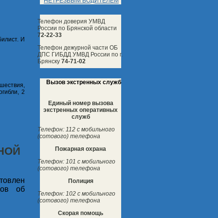
НЕТРЕЗВЫМ ВОДИТЕЛЕМ
Телефон доверия УМВД
России по Брянской области
72-22-33
илист. И
Телефон дежурной части ОБ
ДПС ГИБДД УМВД России по г.
Брянску
74-71-02
Вызов экстренных служб
шествия,
гибли, 2
Единый номер вызова
экстренных оперативных
служб
Телефон: 112 с мобильного
(сотового) телефона
НОЙ
Пожарная охрана
Телефон: 101 с мобильного
(сотового) телефона
товлен
Полиция
дов об
Телефон: 102 с мобильного
(сотового) телефона
Скорая помощь