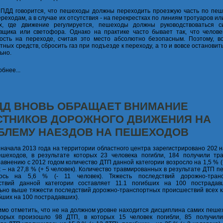
 ПДД говорится, что пешеходы должны переходить проезжую часть по пе
ереходам, а в случае их отсутствия - на перекрестках по линиям тротуаров ил
х, где движение регулируется, пешеходы должны руководствоваться с
вщика или светофора. Однако на практике часто бывает так, что челове
ость на переходе, считая это место абсолютно безопасным. Поэтому, в
тных средств, сбросить газ при подъезде к переходу, а то и вовсе остановит
ьно.
бнее...
ДД ВНОВЬ ОБРАЩАЕТ ВНИМАНИЕ
СТНИКОВ ДОРОЖНОГО ДВИЖЕНИЯ НА
БЛЕМУ НАЕЗДОВ НА ПЕШЕХОДОВ
 начала 2013 года на территории областного центра зарегистрировано 202 
ешеходов, в результате которых 23 человека погибли, 184 получили тр
равнению с 2012 годом количество ДТП данной категории возросло на 1,5 % (
 – на 27,8 % (+ 5 человек). Количество травмированных в результате ДТП 
лось на 5,6 % (- 11 человек). Тяжесть последствий дорожно-тран
ствий данной категории составляет 11.1 погибших на 100 пострадав
ьно выше тяжести последствий дорожно-транспортных происшествий всех к
ибших на 100 пострадавших).
мо отметить, что не на должном уровне находится дисциплина самих пешех
торых произошло 98 ДТП, в которых 15 человек погибли, 85 получил