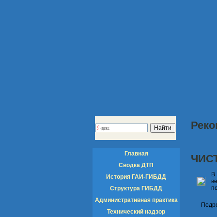
Реко
Главная
ЧИС
Сводка ДТП
В
История ГАИ-ГИБДД
в
п
Структура ГИБДД
Административная практика
Подро
Технический надзор