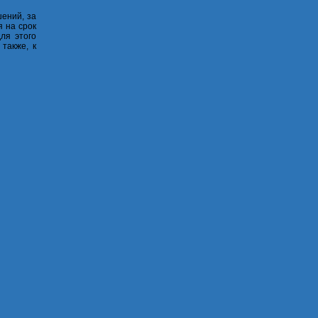
ений, за
я на срок
ля этого
также, к