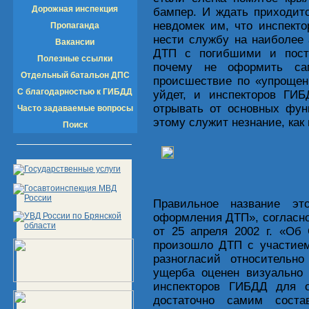
Дорожная инспекция
бампер. И ждать приходитс
невдомек им, что инспект
Пропаганда
нести службу на наиболее
Вакансии
ДТП с погибшими и пост
Полезные ссылки
почему не оформить сам
Отдельный батальон ДПС
происшествие по «упрощен
С благодарностью к ГИБДД
уйдет, и инспекторов ГИБ
отрывать от основных фун
Часто задаваемые вопросы
этому служит незнание, как
Поиск
Правильное название эт
оформления ДТП», согласно 
от 25 апреля 2002 г. «Об
произошло ДТП с участием
разногласий относительн
ущерба оценен визуально 
инспекторов ГИБДД для 
достаточно самим соста