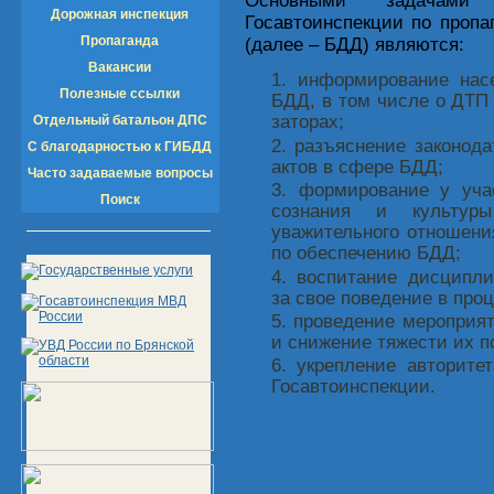
Основными задачами 
Дорожная инспекция
Госавтоинспекции по пропа
Пропаганда
(далее – БДД) являются:
Вакансии
информирование нас
Полезные ссылки
БДД, в том числе о ДТП
заторах;
Отдельный батальон ДПС
разъяснение законода
С благодарностью к ГИБДД
актов в сфере БДД;
Часто задаваемые вопросы
формирование у уча
Поиск
сознания и культур
уважительного отношени
по обеспечению БДД;
воспитание дисципли
за свое поведение в про
проведение мероприя
и снижение тяжести их п
укрепление авторите
Госавтоинспекции.