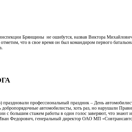
оинспекции Брянщины не ошибутся, назвав Виктора Михайлович
отметим, что в свое время он был командиром первого батальо
а.
ОГА
ько) праздновали профессиональный праздник – День автомобил
ь добропорядочные автомобилисты, хоть раз, но нарушали Прави
и с большим стажем работы в один голос заверяют, что знают и
н Федорович, генеральный директор ОАО МП «Совтрансавто-Бр