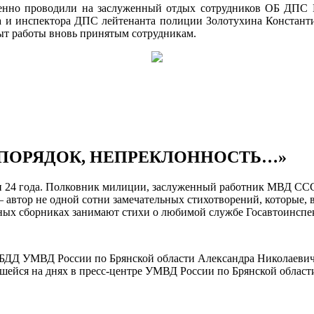
енно проводили на заслуженный отдых сотрудников ОБ ДПС
 и инспектора ДПС лейтенанта полиции Золотухина Константи
ыт работы вновь принятым сотрудникам.
Т ПОРЯДОК, НЕПРЕКЛОННОСТЬ…»
24 года.
Полковник милиции, заслуженный работник МВД СССР
 автор не одной сотни замечательных стихотворений, которые, 
ных сборниках занимают стихи о любимой службе Госавтоинспекц
ИБДД УМВД России по Брянской области Александра Николаевич
вшейся на днях в пресс-центре УМВД России по Брянской област