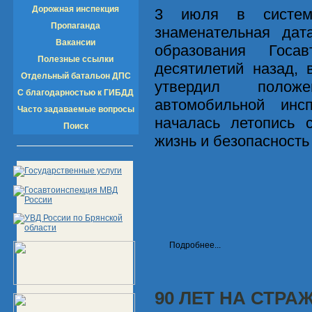
Дорожная инспекция
3 июля в систем
Пропаганда
знаменательная да
Вакансии
образования Госав
Полезные ссылки
десятилетий назад,
Отдельный батальон ДПС
утвердил полож
С благодарностью к ГИБДД
автомобильной ин
Часто задаваемые вопросы
началась летопись 
Поиск
жизнь и безопасность
Подробнее...
90 ЛЕТ НА СТР