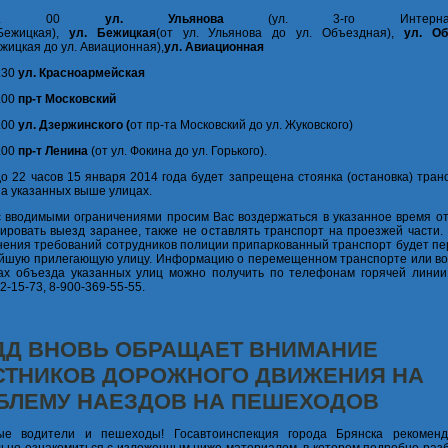
0–19. 00
ул. Ульянова
(ул. 3-го Интернац
Бежицкая),
ул. Бежицкая
(от ул. Ульянова до ул. Объездная),
ул. Об
ежицкая до ул. Авиационная),
ул. Авиационная
.30
ул. Красноармейская
.00
пр-т Московский
.00
ул. Дзержинского (
от пр-та Московский до ул. Жуковского)
.00
пр-т Ленина
(от ул. Фокина до ул. Горького).
до 22 часов 15 января 2014 года будет запрещена стоянка (остановка) тра
на указанных выше улицах.
с вводимыми ограничениями просим Вас воздержаться в указанное время от
ировать выезд заранее, также не оставлять транспорт на проезжей части.
ения требований сотрудников полиции припаркованный транспорт будет п
йшую прилегающую улицу. Информацию о перемещенном транспорте или в
х объезда указанных улиц можно получить по телефонам горячей линии
2-15-73, 8-900-369-55-55.
ДД ВНОВЬ ОБРАЩАЕТ ВНИМАНИЕ
СТНИКОВ ДОРОЖНОГО ДВИЖЕНИЯ НА
БЛЕМУ НАЕЗДОВ НА ПЕШЕХОДОВ
ые водители и пешеходы! Госавтоинспекция города Брянска рекомен