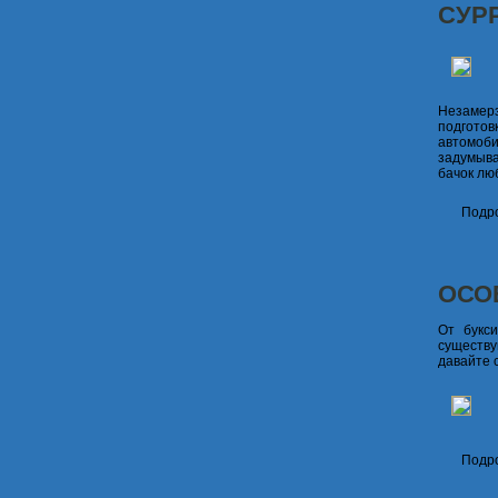
СУР
Незамер
подготов
автомоб
задумыва
бачок лю
Подро
ОСО
От букс
существу
давайте 
Подро