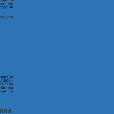
бираются
ся, это
портного
оводится
водят до
2.2013 г.
роспекта
 Брянска
ллектора
 ИЛИ