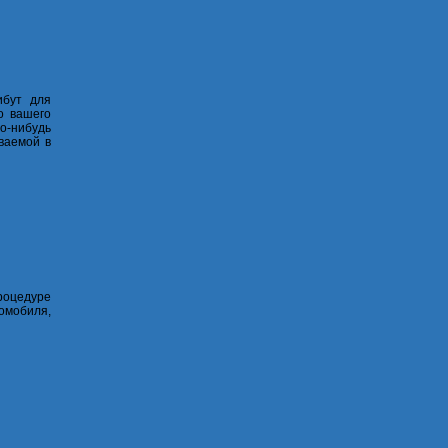
ибут для
о вашего
о-нибудь
ваемой в
роцедуре
томобиля,