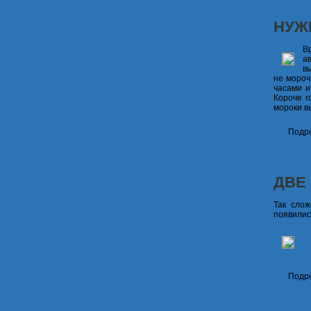
НУЖ
В
а
в
не мороч
часами и
Короче г
мороки в
Подро
ДВЕ
Так слож
появилис
Подро