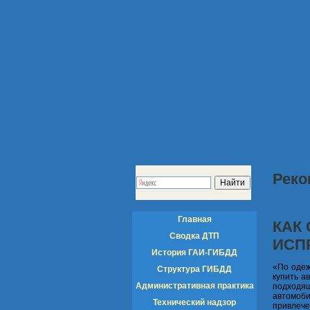
Реко
Главная
КАК
Сводка ДТП
ИСП
История ГАИ-ГИБДД
«По одеж
Структура ГИБДД
купить а
Административная практика
подходя
автомоби
Технический надзор
привлече