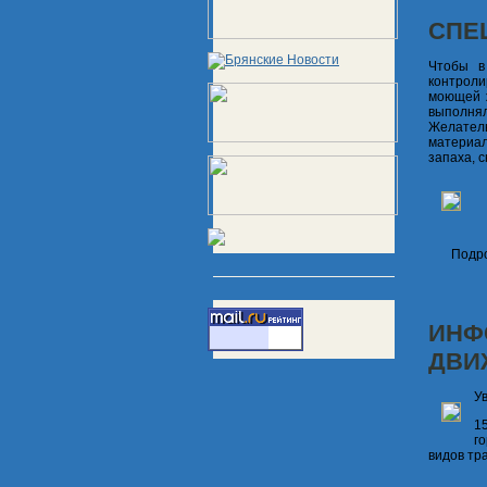
СПЕ
Чтобы в
контроли
моющей ж
выполня
Желател
материал
запаха, 
Подро
ИНФ
ДВИ
У
1
г
видов тр