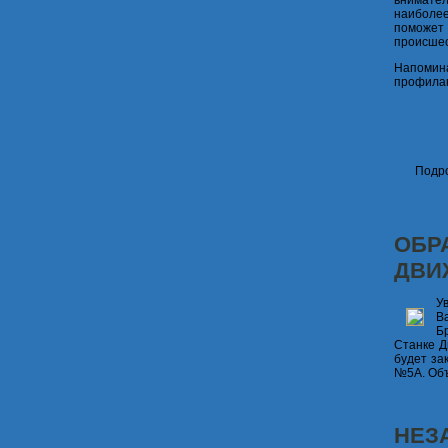
внимател
наибол
поможет
происшес
Напомин
профилак
Подро
ОБР
ДВИ
У
В
Б
Станке Д
будет за
№5А. Объ
НЕЗ