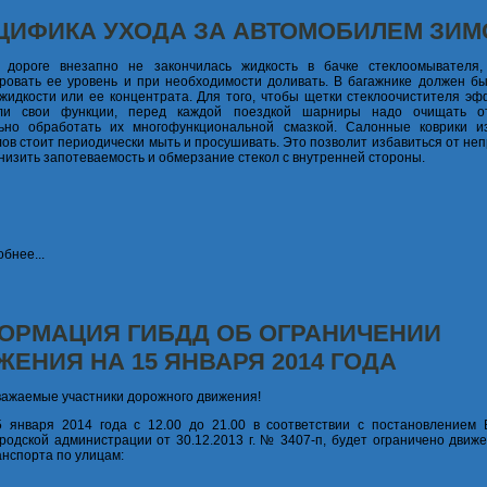
ЦИФИКА УХОДА ЗА АВТОМОБИЛЕМ ЗИМ
 дороге внезапно не закончилась жидкость в бачке стеклоомывателя,
ровать ее уровень и при необходимости доливать. В багажнике должен бы
идкости или ее концентрата. Для того, чтобы щетки стеклоочистителя эф
ли свои функции, перед каждой поездкой шарниры надо очищать о
ьно обработать их многофункциональной смазкой. Салонные коврики и
ов стоит периодически мыть и просушивать. Это позволит избавиться от не
снизить запотеваемость и обмерзание стекол с внутренней стороны.
бнее...
ОРМАЦИЯ ГИБДД ОБ ОГРАНИЧЕНИИ
ЖЕНИЯ НА 15 ЯНВАРЯ 2014 ГОДА
важаемые участники дорожного движения!
5 января 2014 года с 12.00 до 21.00 в соответствии с постановлением 
ородской администрации от 30.12.2013 г. № 3407-п, будет ограничено движ
анспорта по улицам: