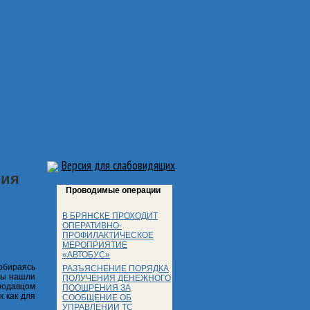
Версия для слабовидящих
ния
Проводимые операции
В БРЯНСКЕ ПРОХОДИТ
ОПЕРАТИВНО-
ПРОФИЛАКТИЧЕСКОЕ
МЕРОПРИЯТИЕ
«АВТОБУС»
обираясь
РАЗЪЯСНЕНИЕ ПОРЯДКА
 вы нашли
ПОЛУЧЕНИЯ ДЕНЕЖНОГО
родавцом
ПООЩРЕНИЯ ЗА
к как для
СООБЩЕНИЕ ОБ
УПРАВЛЕНИИ ТС