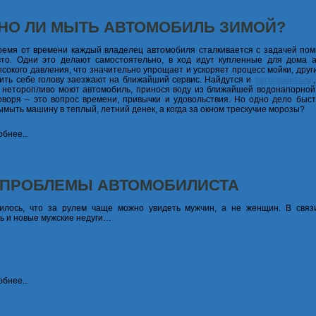
НО ЛИ МЫТЬ АВТОМОБИЛЬ ЗИМОЙ?
ремя от времени каждый владелец автомобиля сталкивается с задачей пом
вто. Одни это делают самостоятельно, в ход идут купленные для дома 
ысокого давления, что значительно упрощает и ускоряет процесс мойки, друг
ить себе голову заезжают на ближайший сервис. Найдутся и
автолюбители
 неторопливо моют автомобиль, принося воду из ближайшей водонапорной 
оворя – это вопрос времени, привычки и удовольствия. Но одно дело быст
ымыть машину в теплый, летний денек, а когда за окном трескучие морозы?
бнее...
 ПРОБЛЕМЫ АВТОМОБИЛИСТА
илось, что за рулем чаще можно увидеть мужчин, а не женщин. В связ
ь и новые мужские недуги…
бнее...