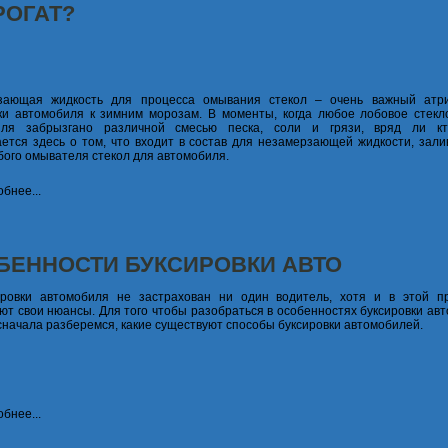
РОГАТ?
зающая жидкость для процесса омывания стекол – очень важный атр
ки автомобиля к зимним морозам. В моменты, когда любое лобовое стекл
иля забрызгано различной смесью песка, соли и грязи, вряд ли кт
ется здесь о том, что входит в состав для незамерзающей жидкости, зали
бого омывателя стекол для автомобиля.
бнее...
БЕННОСТИ БУКСИРОВКИ АВТО
ировки автомобиля не застрахован ни один водитель, хотя и в этой п
ют свои нюансы. Для того чтобы разобраться в особенностях буксировки ав
сначала разберемся, какие существуют способы буксировки автомобилей.
бнее...