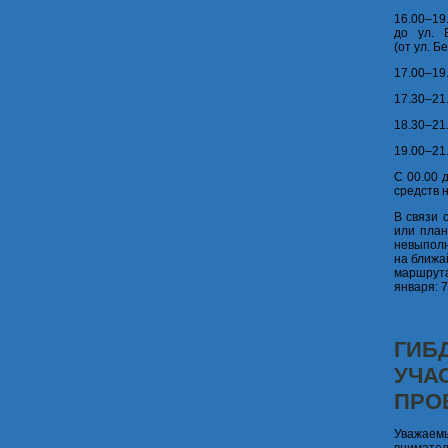
16.0
до ул. 
(от ул. Б
17.00–19
17.30–21
18.30–21
19.00–21
С 00.00 
средств 
В связи 
или план
невыполн
на ближа
маршрута
января: 7
ГИБ
УЧА
ПРО
Уважаем