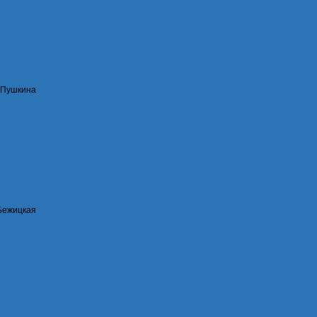
 Пушкина
 Бежицкая