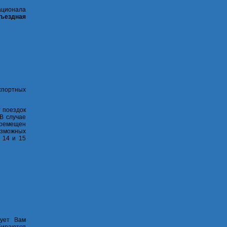
ионала
ъездная
нспортных
 поездок
 В случае
еремещен
озможных
 14 и 15
дует Вам