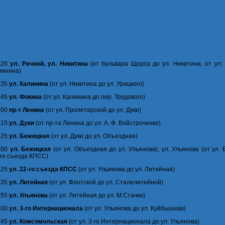
4.20
ул. Речной, ул. Никитина
(от бульвара Щорса до ул. Никитина, от ул.
линина)
.35
ул. Калинина
(от ул. Никитина до ул. Урицкого)
.45
ул. Фокина
(от ул. Калинина до пер. Трудового)
.00
пр-т Ленина
(от ул. Пролетарской до ул. Дуки)
.15
ул. Дуки
(от пр-та Ленина до ул. А. Ф. Войстроченко)
.25
ул. Бежицкая
(от ул. Дуки до ул. Объездная)
.00
ул. Бежицкая
(от ул. Объездная до ул. Ульянова), ул. Ульянова (от ул.
-го съезда КПСС)
.25
ул. 22-го съезда КПСС
(от ул. Ульянова до ул. Литейная)
.35
ул. Литейная
(от ул. Флотской до ул. Сталелитейной)
.55
ул. Ульянова
(от ул. Литейная до ул. М.Стачки)
.00
ул. 3-го Интернационала
(от ул. Ульянова до ул. Куйбышева)
.45
ул. Комсомольская
(от ул. 3-го Интернационала до ул. Ульянова)