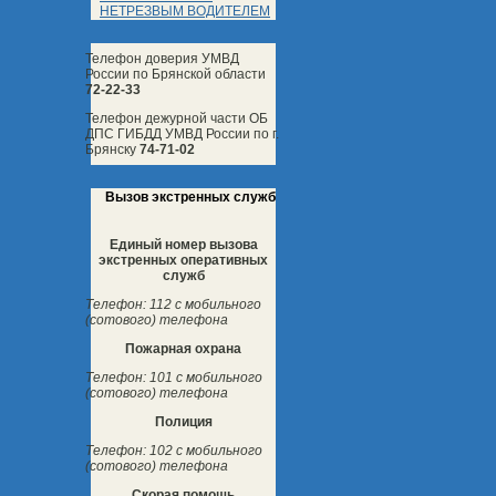
НЕТРЕЗВЫМ ВОДИТЕЛЕМ
Телефон доверия УМВД
России по Брянской области
72-22-33
Телефон дежурной части ОБ
ДПС ГИБДД УМВД России по г.
Брянску
74-71-02
Вызов экстренных служб
Единый номер вызова
экстренных оперативных
служб
Телефон: 112 с мобильного
(сотового) телефона
Пожарная охрана
Телефон: 101 с мобильного
(сотового) телефона
Полиция
Телефон: 102 с мобильного
(сотового) телефона
Скорая помощь