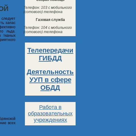
ОЙ
Телефон: 103 с мобильного
(сотового) телефона
 следует
Газовая служба
ть запас
фективно
Телефон: 104 с мобильного
то льда.
(сотового) телефона
з тканых
приятного
Телепередачи
ГИБДД
Деятельность
УУП в сфере
ОБДД
Работа в
образовательных
Брянской
учреждениях
ение всех