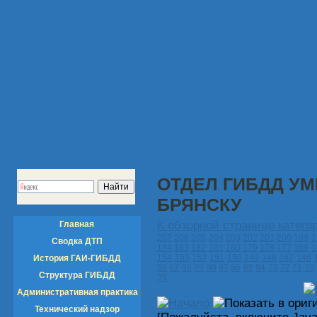
ОТДЕЛ ГИБДД УМ
БРЯНСКУ
К обзорной странице катего
Главная
207
206
205
204
203
202
201
200
199
1
Сводка ДТП
184
183
182
181
180
179
178
177
169
1
154
153
152
151
150
149
148
147
146
История ГАИ-ГИБДД
98
97
96
89
88
87
86
85
84
73
72
71
70
Структура ГИБДД
35
Административная практика
Технический надзор