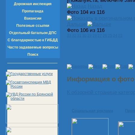
[Пожалуйста, включите Java
Дорожная инспекция
Назад
Пропаганда
Фото 104 из 116
Вакансии
Дальше
Полезные ссылки
Фото 106 из 116
Отдельный батальон ДПС
33
32
31
30
29
28
27
26
25
24
23
С благодарностью к ГИБДД
Часто задаваемые вопросы
Поиск
Информация о фот
К обзорной странице катего
Социальная реклама
Проп