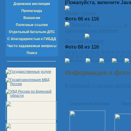
[Пожалуйста, включите Java
Дорожная инспекция
Пропаганда
Назад
Вакансии
Фото 66 из 116
Полезные ссылки
Отдельный батальон ДПС
С благодарностью к ГИБДД
Дальше
Часто задаваемые вопросы
Фото 68 из 116
114
101
100
99
98
97
96
89
88
87
86
85
Поиск
40
39
38
37
36
35
34
33
32
31
30
29
28
Информация о фот
К обзорной странице катего
Социальная реклама
Проп