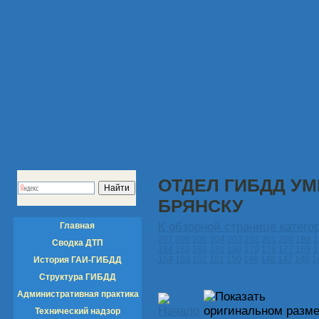
ОТДЕЛ ГИБДД УМ
БРЯНСКУ
К обзорной странице катего
Главная
207
206
205
204
203
202
201
200
199
1
Сводка ДТП
184
183
182
181
180
179
178
177
169
1
154
153
152
151
150
149
148
147
146
1
История ГАИ-ГИБДД
Структура ГИБДД
Административная практика
Технический надзор