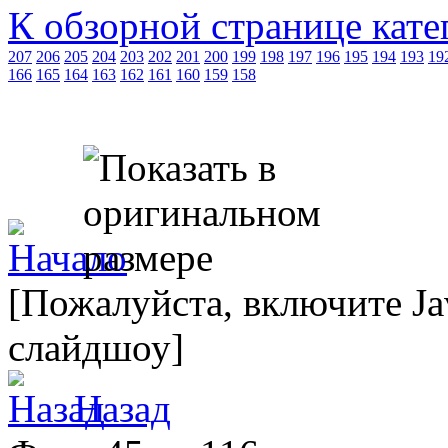
К обзорной странице кате
207
206
205
204
203
202
201
200
199
198
197
196
195
194
193
19
166
165
164
163
162
161
160
159
158
[Пожалуйста, включите Ja
слайдшоу]
Назад