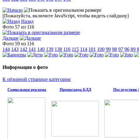
[Пожалуйста, включите JavaScript, чтобы видеть слайдшоу]
Назад
Фото 57 из 116
Дальше
Фото 59 из 116
144
143
142
141
140
139
138
116
115
114
101
100
99
98
97
96
89
Информация о фото
К обзорной странице категории
Социальная реклама
Пропаганда БДД
Последствия