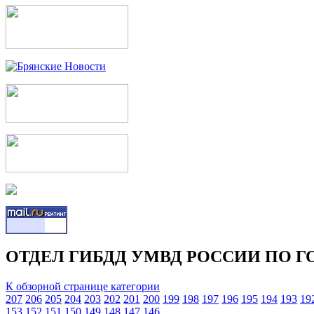
ОТДЕЛ ГИБДД УМВД РОССИИ ПО Г
К обзорной странице категории
207
206
205
204
203
202
201
200
199
198
197
196
195
194
193
19
153
152
151
150
149
148
147
146