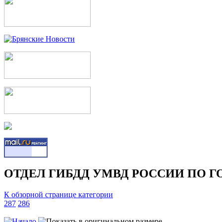
ОТДЕЛ ГИБДД УМВД РОССИИ ПО Г
К обзорной странице категории
287
286