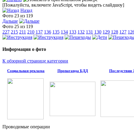
[Пожалуйста, включите JavaScript, чтобы видеть слайдшоу]
Назад
Фото 23 из 119
Дальше
Фото 25 из 119
227
215
211
210
137
136
135
134
133
132
131
130
129
128
127
12
Информация о фото
К обзорной странице категории
Социальная реклама
Пропаганда БДД
Последствия
Проводимые операции