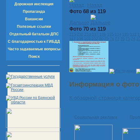
Дорожная инспекция
Назад
Фото 68 из 119
Пропаганда
Вакансии
Дальше
Полезные ссылки
Фото 70 из 119
Отдельный батальон ДПС
215
211
210
137
136
135
134
133
132
1
117
104
103
102
80
79
78
77
76
75
74
1
С благодарностью к ГИБДД
Часто задаваемые вопросы
Поиск
Информация о фот
К обзорной странице катего
Социальная реклама
Проп