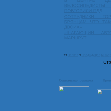
В ЦЕНТРЕ ДЕТ
ВЕЛОСИПЕДИСТЫ
ПОВТОРИЛИ ПДД
СОТРУДНИКИ ГО
БРЯНЦАМ ЧТО ТАК
ДВОИХ»
«ШАГАЮЩИЙ АВТ
МАРШРУТ
<<
Первая
<
Предыдущая
61
62
Стр
Социальная реклама
Проп