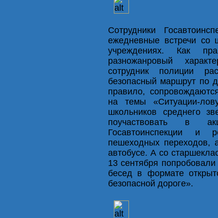
Сотрудники Госавтоинс
ежедневные встречи со 
учреждениях. Как пра
разножанровый характ
сотрудник полиции ра
безопасный маршрут по до
правило, сопровождаютс
на темы «Ситуации-ло
школьников среднего зв
поучаствовать в а
Госавтоинспекции и р
пешеходных переходов, а
автобусе. А со старшекл
13 сентября попробовали 
бесед в формате открыт
безопасной дороге».