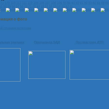
171
170
113
112
111
110
109
108
107
106
105
95
94
93
92
91
90
83
82
81
69
68
61
60
59
58
57
56
22
21
20
19
18
17
16
15
14
13
12
11
мация о фото
ой странице категории
альная реклама
Пропаганда БДД
Последствия ДТП