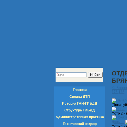
ОТД
БРЯ
К обзорн
Главная
176
175
Сводка ДТП
История ГАИ-ГИБДД
[Пожалуй
Структура ГИБДД
Фото 2 и
Административная практика
Дальше
Технический надзор
Фото 4 и