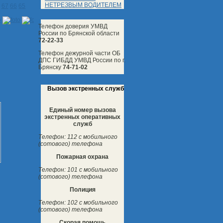
НЕТРЕЗВЫМ ВОДИТЕЛЕМ
67
66
65
Телефон доверия УМВД
России по Брянской области
72-22-33
Телефон дежурной части ОБ
ДПС ГИБДД УМВД России по г.
Брянску
74-71-02
Вызов экстренных служб
Единый номер вызова
экстренных оперативных
служб
Телефон: 112 с мобильного
(сотового) телефона
Пожарная охрана
Телефон: 101 с мобильного
(сотового) телефона
Полиция
Телефон: 102 с мобильного
(сотового) телефона
Скорая помощь