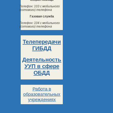
Телефон: 103 с мобильного
(сотового) телефона
Газовая служба
Телефон: 104 с мобильного
(сотового) телефона
Телепередачи
ГИБДД
Деятельность
УУП в сфере
ОБДД
Работа в
образовательных
учреждениях