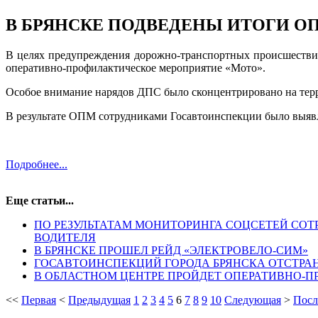
В БРЯНСКЕ ПОДВЕДЕНЫ ИТОГИ 
В целях предупреждения дорожно-транспортных происшествий 
оперативно-профилактическое мероприятие «Мото».
Особое внимание нарядов ДПС было сконцентрировано на терр
В результате ОПМ сотрудниками Госавтоинспекции было выя
Подробнее...
Еще статьи...
ПО РЕЗУЛЬТАТАМ МОНИТОРИНГА СОЦСЕТЕЙ СО
ВОДИТЕЛЯ
В БРЯНСКЕ ПРОШЕЛ РЕЙД «ЭЛЕКТРОВЕЛО-СИМ»
ГОСАВТОИНСПЕКЦИЙ ГОРОДА БРЯНСКА ОТСТРА
В ОБЛАСТНОМ ЦЕНТРЕ ПРОЙДЕТ ОПЕРАТИВНО-
<<
Первая
<
Предыдущая
1
2
3
4
5
6
7
8
9
10
Следующая
>
Посл