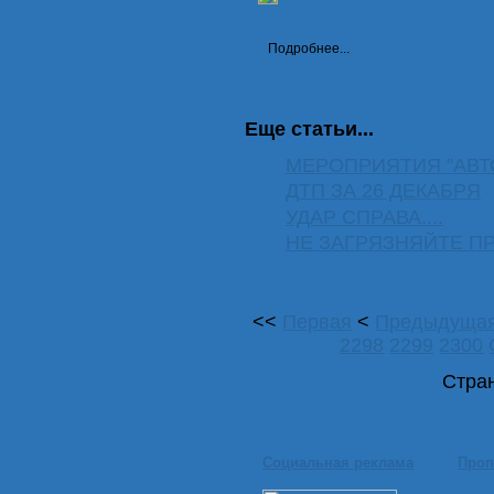
Подробнее...
Еще статьи...
МЕРОПРИЯТИЯ "АВ
ДТП ЗА 26 ДЕКАБРЯ
УДАР СПРАВА....
НЕ ЗАГРЯЗНЯЙТЕ П
<<
Первая
<
Предыдуща
2298
2299
2300
Стран
Социальная реклама
Проп