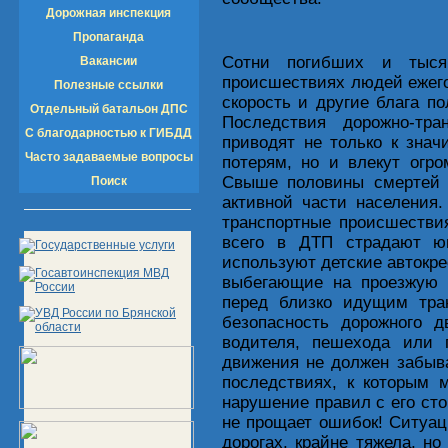
Дорожная инспекция
Пропаганда
Сотни погибших и тысяч
Вакансии
происшествиях людей ежегод
Полезные ссылки
скорость и другие блага п
Отдельный батальон ДПС
Последствия дорожно-тра
С благодарностью к ГИБДД
приводят не только к зна
Часто задаваемые вопросы
потерям, но и влекут огр
Свыше половины смертей 
Поиск
активной части населения
транспортные происшестви
всего в ДТП страдают ю
используют детские автокре
выбегающие на проезжую 
перед близко идущим тран
безопасность дорожного д
водителя, пешехода или 
движения не должен забыв
последствиях, к которым 
нарушение правил с его сто
не прощает ошибок! Ситуа
дорогах, крайне тяжела, н