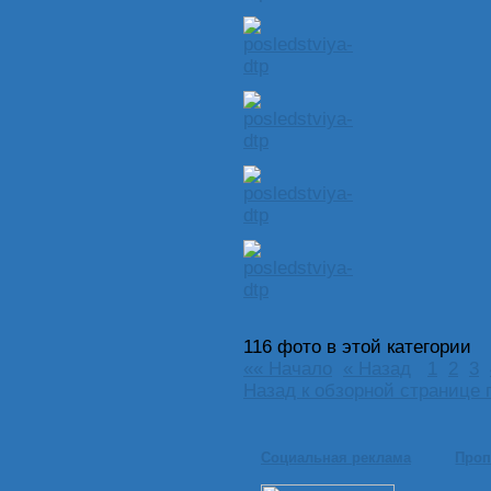
116 фото в этой категории
«« Начало
« Назад
1
2
3
Назад к обзорной странице 
Социальная реклама
Проп