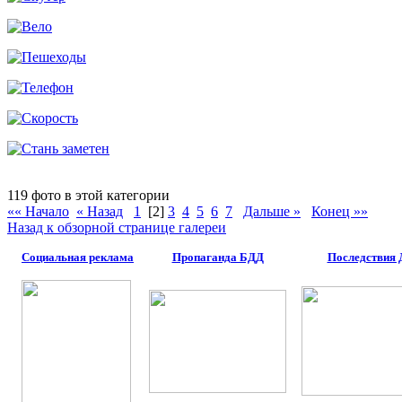
119 фото в этой категории
«« Начало
« Назад
1
[2]
3
4
5
6
7
Дальше »
Конец »»
Назад к обзорной странице галереи
Социальная реклама
Пропаганда БДД
Последствия