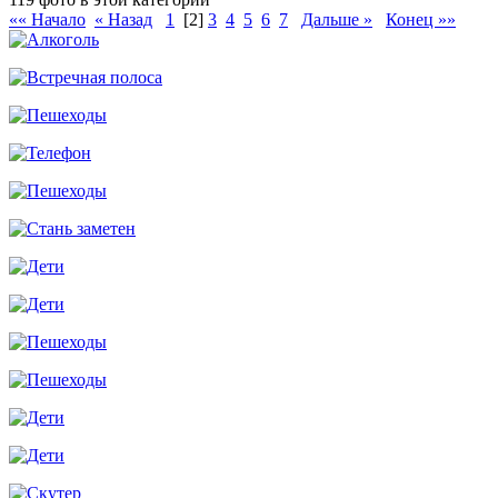
«« Начало
« Назад
1
[2]
3
4
5
6
7
Дальше »
Конец »»