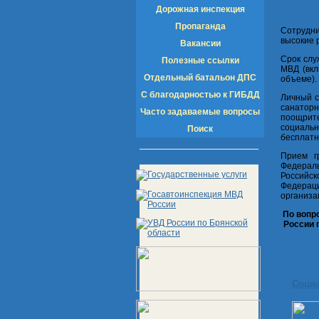
Дорожная инспекция
Пропаганда
Сотрудн
высокие 
Вакансии
Срок слу
Полезные ссылки
МВД (вкл
Отдельный батальон ДПС
объеме).
С благодарностью к ГИБДД
Личный с
санатор
Часто задаваемые вопросы
поощрит
социаль
Поиск
бесплатн
Прием г
Федераль
Российск
Федерац
организа
По вопр
России п
Соци