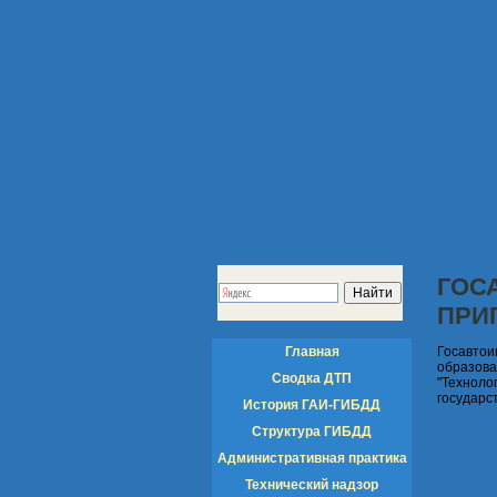
ГОС
ПРИ
Главная
Госавтои
образов
Сводка ДТП
"Технол
государс
История ГАИ-ГИБДД
Структура ГИБДД
Административная практика
Технический надзор