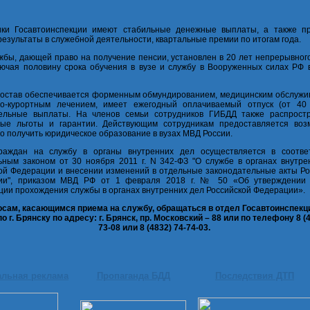
ики Госавтоинспекции имеют стабильные денежные выплаты, а также п
результаты в служебной деятельности, квартальные премии по итогам года.
жбы, дающей право на получение пенсии, установлен в 20 лет непрерывног
ючая половину срока обучения в вузе и службу в Вооруженных силах РФ 
остав обеспечивается форменным обмундированием, медицинским обслужи
но-курортным лечением, имеет ежегодный оплачиваемый отпуск (от 40
ельные выплаты. На членов семьи сотрудников ГИБДД также распрост
ные льготы и гарантии. Действующим сотрудникам предоставляется воз
о получить юридическое образование в вузах МВД России.
раждан на службу в органы внутренних дел осуществляется в соотве
ным законом от 30 ноября 2011 г. N 342-ФЗ "О службе в органах внутре
ой Федерации и внесении изменений в отдельные законодательные акты Ро
ии", приказом МВД РФ от 1 февраля 2018 г. № 50 «Об утверждении
ции прохождения службы в органах внутренних дел Российской Федерации».
осам, касающимся приема на службу, обращаться в отдел Госавтоинспек
о г. Брянску по адресу: г. Брянск, пр. Московский – 88 или по телефону 8 (4
73-08 или
8 (4832) 74-74-03
.
альная реклама
Пропаганда БДД
Последствия ДТП