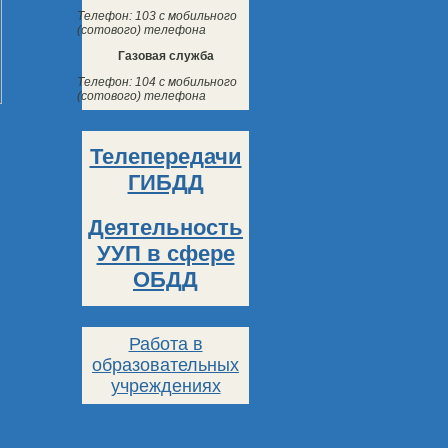
Телефон: 103 с мобильного
(сотового) телефона
Газовая служба
Телефон: 104 с мобильного
(сотового) телефона
Телепередачи
ГИБДД
Деятельность
УУП в сфере
ОБДД
Работа в
образовательных
учреждениях