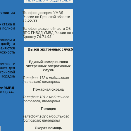
НЕТРЕЗВЫМ ВОДИТЕЛЕМ
ремии за
Телефон доверия УМВД
России по Брянской области
72-22-33
о стажа в
в полном
Телефон дежурной части ОБ
ДПС ГИБДД УМВД России по г.
Брянску
74-71-02
ванием и
 дней) и
раняются
Вызов экстренных служб
можность
Единый номер вызова
тствии с
экстренных оперативных
нних дел
служб
ссийской
 Порядка
Телефон: 112 с мобильного
(сотового) телефона
ции УМВД
Пожарная охрана
832) 74-
Телефон: 101 с мобильного
(сотового) телефона
Полиция
Телефон: 102 с мобильного
(сотового) телефона
Скорая помощь