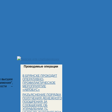
Версия для слабовидящих
Проводимые операции
В БРЯНСКЕ ПРОХОДИТ
ОПЕРАТИВНО-
их высшее
ПРОФИЛАКТИЧЕСКОЕ
ижения",
МЕРОПРИЯТИЕ
ности –
«АВТОБУС»
РАЗЪЯСНЕНИЕ ПОРЯДКА
ПОЛУЧЕНИЯ ДЕНЕЖНОГО
ПООЩРЕНИЯ ЗА
СООБЩЕНИЕ ОБ
УПРАВЛЕНИИ ТС