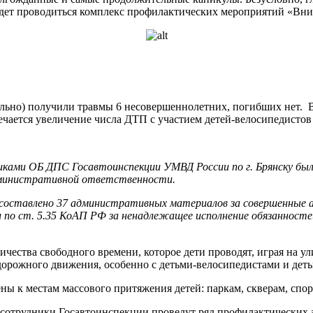
 будет проводиться комплекс профилактических мероприятий «Вни
бильно) получили травмы 6 несовершеннолетних, погибших нет. В
мечается увеличение числа ДТП с участием детей-велосипедистов
ками ОБ ДПС Госавтоинспекции УМВД России по г. Брянску был
административной ответственности.
 составлено 37 административных материалов за совершенные 
о ст. 5.35 КоАП РФ за ненадлежащее исполнение обязанностей
ичества свободного времени, которое дети проводят, играя на у
дорожного движения, особенно с детьми-велосипедистами и дет
ы к местам массового притяжения детей: паркам, скверам, спо
сотрудники Госавтоинспекции проведут ряд профилактических 