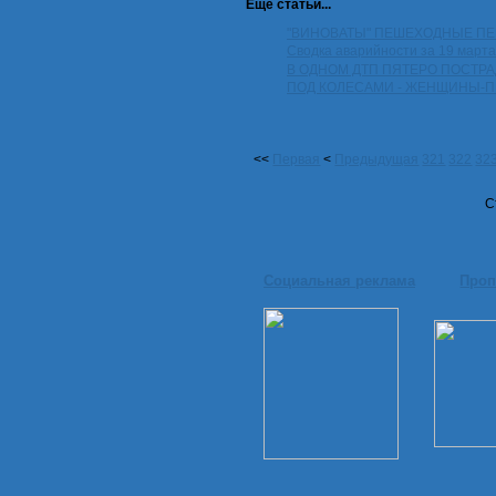
Еще статьи...
"ВИНОВАТЫ" ПЕШЕХОДНЫЕ П
Сводка аварийности за 19 марта
В ОДНОМ ДТП ПЯТЕРО ПОСТР
ПОД КОЛЕСАМИ - ЖЕНЩИНЫ-
<<
Первая
<
Предыдущая
321
322
32
С
Социальная реклама
Проп