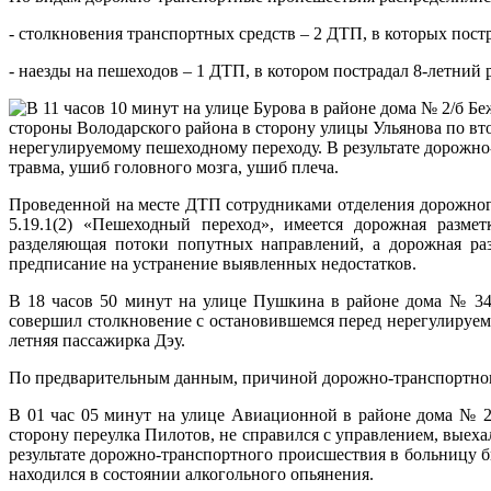
- столкновения транспортных средств – 2 ДТП, в которых постр
- наезды на пешеходов – 1 ДТП, в котором пострадал 8-летний 
В 11 часов 10 минут на улице Бурова в районе дома № 2/б Б
стороны Володарского района в сторону улицы Ульянова по вто
нерегулируемому пешеходному переходу. В результате дорожно
травма, ушиб головного мозга, ушиб плеча.
Проведенной на месте ДТП сотрудниками отделения дорожного
5.19.1(2) «Пешеходный переход», имеется дорожная размет
разделяющая потоки попутных направлений, а дорожная раз
предписание на устранение выявленных недостатков.
В 18 часов 50 минут на улице Пушкина в районе дома № 34 
совершил столкновение с остановившемся перед нерегулируе
летняя пассажирка Дэу.
По предварительным данным, причиной дорожно-транспортног
В 01 час 05 минут на улице Авиационной в районе дома № 26
сторону переулка Пилотов, не справился с управлением, выех
результате дорожно-транспортного происшествия в больницу б
находился в состоянии алкогольного опьянения.