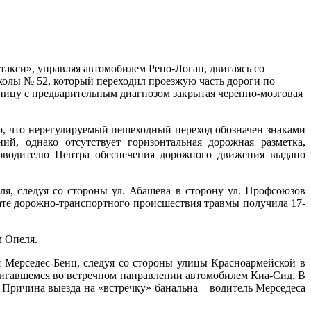
такси», управляя автомобилем Рено-Логан, двигаясь со
школы № 52, который переходил проезжую часть дороги по
ницу с предварительным диагнозом закрытая черепно-мозговая
о, что нерегулируемый пешеходный переход обозначен знаками
й, однако отсутствует горизонтальная дорожная разметка,
уководителю Центра обеспечения дорожного движения выдано
я, следуя со стороны ул. Абашева в сторону ул. Профсоюзов
те дорожно-транспортного происшествия травмы получила 17-
 Опеля.
я Мерседес-Бенц, следуя со стороны улицы Красноармейской в
двигавшемся во встречном направлении автомобилем Киа-Сид. В
 Причина выезда на «встречку» банальна – водитель Мерседеса