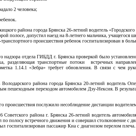
адало 2 человека;
ребенок.
ежицкого района города Брянска 26-летний водитель «Городского 
рой полосе, допустил наезд на 8-летнего мальчика, учащегося 
-транспортного происшествия ребенок госпитализирован в боль
 надзора отдела ГИБДД г. Брянска проверкой было установлен
ка, разделяющая транспортные потоки встречных направлени
метка 1.14.1 «Зебра» требует обновления. В связи с чем р
Володарского района города Брянска 20-летний водитель Опел
мым пешеходным переходом автомобилем Дэу-Нексия. В результа
о происшествия послужило несоблюдение дистанции водителем
 Советского района г. Брянска 26-летний водитель автомобил
ал по полосу встречного движения и совершил столкновение с 
ыл госпитализирован пассажир Киа с диагнозом перелом плеча.