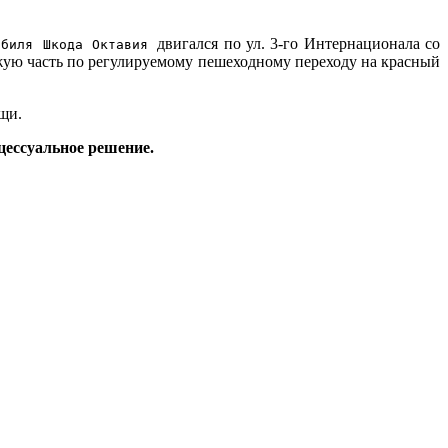
двигался по ул. 3-го Интернационала со
обиля Шкода Октавия
зжую часть по регулируемому пешеходному переходу на красный
щи.
цессуальное решение.