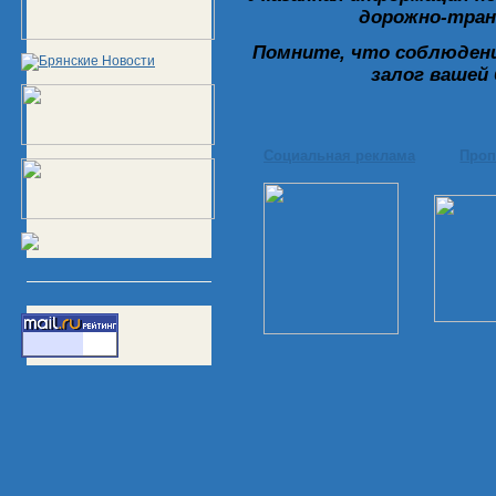
дорожно-тран
Помните, что соблюдени
залог вашей 
Социальная реклама
Проп