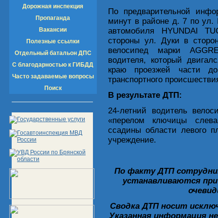
Дорожная инспекция
По предварительной инфор
Пропаганда
минут в районе д. 7 по ул.
Вакансии
автомобиля HYUNDAI TU
стороны ул. Дуки в сторо
Полезные ссылки
велосипед марки AGGRE
Отдельный батальон ДПС
водителя, который двигал
С благодарностью к ГИБДД
краю проезжей части до
Часто задаваемые вопросы
транспортного происшестви
Поиск
В результате ДТП:
24-летний водитель вело
«перелом ключицы слева
ссадины области левого п
учреждение.
По факту ДТП сотрудни
устанавливаются при
очеви
Сводка ДТП носит искл
Указанная информация н