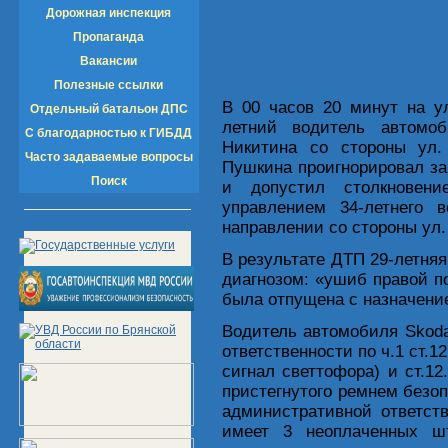
Дорожная инспекция
Пропаганда
Вакансии
Полезные ссылки
В 00 часов 20 минут на у
Отдельный батальон ДПС
летний водитель автомоб
С благодарностью к ГИБДД
Никитина со стороны ул.
Часто задаваемые вопросы
Пушкина проигнорировал з
Поиск
и допустил столкновен
управлением 34-летнего 
направлении со стороны ул.
В результате ДТП 29-летняя
диагнозом: «ушиб правой п
была отпущена с назначени
Водитель автомобиля Skoda
ответственности по ч.1 ст.
сигнал светтофора) и ст.12
пристегнутого ремнем безоп
административной ответств
имеет 3 неоплаченных ш