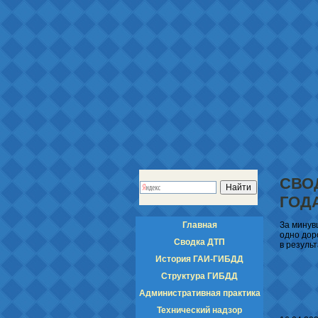
СВО
ГОД
Главная
За минув
одно дор
Сводка ДТП
в резуль
История ГАИ-ГИБДД
Структура ГИБДД
Административная практика
Технический надзор