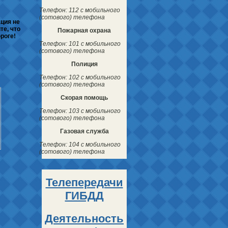
Телефон: 112 с мобильного
(сотового) телефона
ция не
те, что
Пожарная охрана
роге!
Телефон: 101 с мобильного
(сотового) телефона
Полиция
Телефон: 102 с мобильного
(сотового) телефона
Скорая помощь
Телефон: 103 с мобильного
(сотового) телефона
Газовая служба
Телефон: 104 с мобильного
(сотового) телефона
Телепередачи
ГИБДД
Деятельность