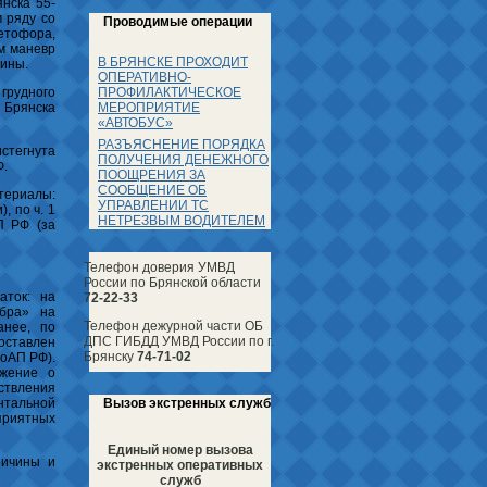
янска 55-
 ряду со
Проводимые операции
ветофора,
м маневр
В БРЯНСКЕ ПРОХОДИТ
ины.
ОПЕРАТИВНО-
ПРОФИЛАКТИЧЕСКОЕ
грудного
МЕРОПРИЯТИЕ
 Брянска
«АВТОБУС»
РАЗЪЯСНЕНИЕ ПОРЯДКА
стегнута
ПОЛУЧЕНИЯ ДЕНЕЖНОГО
Ф.
ПООЩРЕНИЯ ЗА
СООБЩЕНИЕ ОБ
териалы:
УПРАВЛЕНИИ ТС
, по ч. 1
НЕТРЕЗВЫМ ВОДИТЕЛЕМ
П РФ (за
Телефон доверия УМВД
России по Брянской области
аток: на
72-22-33
ебра» на
Телефон дежурной части ОБ
анее, по
ДПС ГИБДД УМВД России по г.
ставлен
Брянску
74-71-02
КоАП РФ).
ежение о
твления
Вызов экстренных служб
нтальной
приятных
Единый номер вызова
ричины и
экстренных оперативных
служб