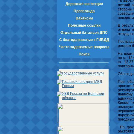
16.04.20
Дорожная инспекция
летний в
стороны 
Пропаганда
совершил
поворота
Вакансии
Полезные ссылки
В резуль
отдела п
Отдельный батальон ДПС
отпущена
С благодарностью к ГИБДД
Пострада
ремнем б
Часто задаваемые вопросы
На води
Поиск
по ст. 1
ст. 12.3
повторны
Оба води
При обс
проезже
регулир
данному
админист
Кроме т
недопу
первооч
дорожно
погодных
По факт
обстояте