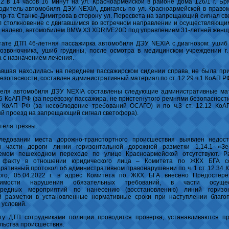
22 в 14 часов 16 минут на ул. Красноармейской в районе дома 126/1 г. Бр
одитель автомобиля ДЭУ NЕХIА, двигаясь по ул. Красноармейской в правом
пр-та Станке-Димитрова в сторону ул. Пересвета на запрещающий сигнал с
 столкновение с двигавшимся во встречном направлении и осуществляющи
 налево, автомобилем BMW X3 XDRIVE20D под управлением 31-летней женщ
тате ДТП 46-летняя пассажирка автомобиля ДЭУ NЕХIА с диагнозом: ушиб 
озвоночника, ушиб грудины, после осмотра в медицинском учреждении г.
 с назначением лечения.
вшая находилась на переднем пассажирском сидении справа, не была при
езопасности, составлен административный материал по ст. 12.29 ч.1 КоАП Р
теля автомобиля ДЭУ NЕХIА составлены следующие административные ма
2.6 КоАП РФ (за перевозку пассажира, не пристегнутого ремнями безопасности)
7 КоАП РФ (за несоблюдение требований ОСАГО) и по ч.3 ст. 12.12 КоА
й проезд на запрещающий сигнал светофора).
теля трезвы.
ледовании места дорожно-транспортного происшествия выявлен недост
й части дороги линии горизонтальной дорожной разметки 1.14.1 «З
уемом пешеходном переходе по улице Красноармейской отсутствуют. Р
 факту в отношении юридического лица – Комитета по ЖКХ БГА со
ративный протокол об административном правонарушении по ч. 1 ст. 12.34 
ого, 05.04.2022 г. в адрес Комитета по ЖКХ БГА внесено Предостер
стимости нарушения обязательных требований, в части осущес
ередных мероприятий по нанесению (восстановлению) линий горизо
й разметки в установленные нормативные сроки при наступлении благо
 условий.
у ДТП сотрудниками полиции проводится проверка, устанавливаются п
льства происшествия.