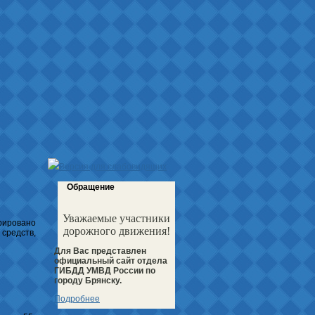
Версия для слабовидящих
Обращение
Уважаемые участники
трировано
дорожного движения!
 средств,
Для Вас представлен
официальный сайт отдела
ГИБДД УМВД России по
городу Брянску.
Подробнее