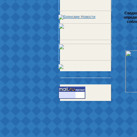
Сводка
опреде
соблю
Соци