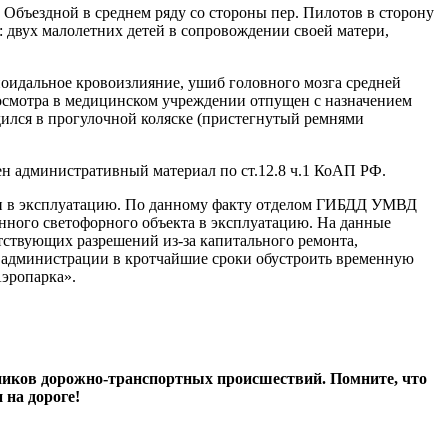
 Объездной в среднем ряду со стороны пер. Пилотов в сторону
 двух малолетних детей в сопровождении своей матери,
хноидальное кровоизлияние, ушиб головного мозга средней
е осмотра в медицинском учреждении отпущен с назначением
дился в прогулочной коляске (пристегнутый ремнями
н административный материал по ст.12.8 ч.1 КоАП РФ.
ден в эксплуатацию. По данному факту отделом ГИБДД УМВД
нного светофорного объекта в эксплуатацию. На данные
тствующих разрешений из-за капитального ремонта,
й администрации в кротчайшие сроки обустроить временную
Аэропарка».
ников дорожно-транспортных происшествий. Помните, что
 на дороге!