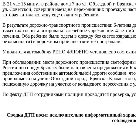
В 21 час 15 минут в районе дома 7 по ул. Объездной г. Брянс
ул. Советской, совершил наезд на переходивших проезжую час
которая катила коляску еще с одним ребенком.
В результате дорожно-транспортного происшествия: 6-летняя д
тяжести» госпитализирована в лечебное учреждение. 4-летний
лечения. Оба ребенка были одеты в одежду без световозвраща
безопасности) в дорожном происшествии не пострадали.
У водителя автомобиля РЕНО ФЛЮЕНС установлено состояние ал
При обследовании места дорожного происшествия светофорный
России по городу Брянску были направлены предложения в Бр
предложения собственник автомобильной дороги сообщил, что 
проводимого на улице Объездной города Брянска. Кроме этог
пешеходную дорожку на участке от кольцевого пересечения с у
По факту ДТП сотрудниками полиции проводится проверка, ус
Сводка ДТП носит исключительно информативный характе
соблюдение