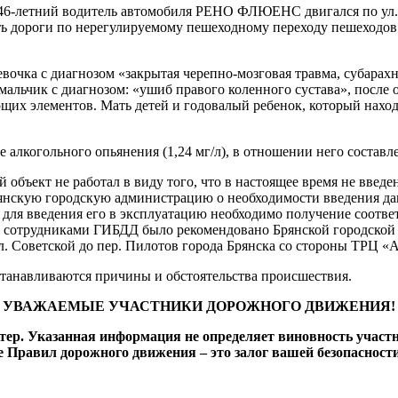
ка 46-летний водитель автомобиля РЕНО ФЛЮЕНС двигался по ул.
ть дороги по нерегулируемому пешеходному переходу пешеходов:
евочка с диагнозом «закрытая черепно-мозговая травма, субара
 мальчик с диагнозом: «ушиб правого коленного сустава», посл
ющих элементов. Мать детей и годовалый ребенок, который нахо
когольного опьянения (1,24 мг/л), в отношении него составле
 объект не работал в виду того, что в настоящее время не вве
янскую городскую администрацию о необходимости введения да
для введения его в эксплуатацию необходимо получение соотве
о, сотрудниками ГИБДД было рекомендовано Брянской городско
л. Советской до пер. Пилотов города Брянска со стороны ТРЦ «
танавливаются причины и обстоятельства происшествия.
УВАЖАЕМЫЕ УЧАСТНИКИ ДОРОЖНОГО ДВИЖЕНИЯ!
р. Указанная информация не определяет виновность участ
 Правил дорожного движения – это залог вашей безопасности