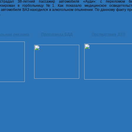
страдал 38-летний пассажир автомобиля «Ауди»: с переломом б
лизирован в горбольницу №1. Как показало медицинское освидетельст
 автомобиля ВАЗ находился в алкогольном опьянении. По данному факту пр
.
альная реклама
Пропаганда БДД
Последствия ДТП