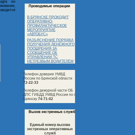
едра он
вование,
Проводимые операции
оводится
В БРЯНСКЕ ПРОХОДИТ
ОПЕРАТИВНО-
ПРОФИЛАКТИЧЕСКОЕ
МЕРОПРИЯТИЕ
«АВТОБУС»
РАЗЪЯСНЕНИЕ ПОРЯДКА
ПОЛУЧЕНИЯ ДЕНЕЖНОГО
ПООЩРЕНИЯ ЗА
СООБЩЕНИЕ ОБ
УПРАВЛЕНИИ ТС
НЕТРЕЗВЫМ ВОДИТЕЛЕМ
Телефон доверия УМВД
России по Брянской области
72-22-33
Телефон дежурной части ОБ
ДПС ГИБДД УМВД России по г.
Брянску
74-71-02
Вызов экстренных служб
Единый номер вызова
экстренных оперативных
служб