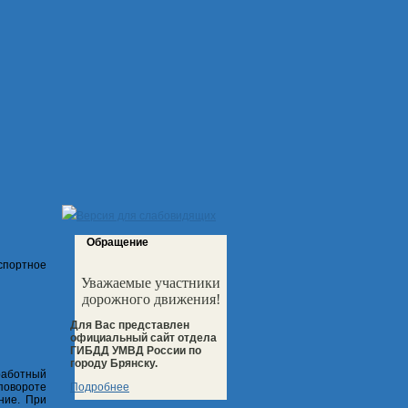
Версия для слабовидящих
Обращение
спортное
Уважаемые участники
дорожного движения!
Для Вас представлен
официальный сайт отдела
ГИБДД УМВД России по
городу Брянску.
работный
Подробнее
 повороте
ние. При