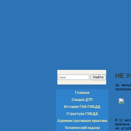
НЕ 
За минув
происшес
Главная
Сводка ДТП
История ГАИ-ГИБДД
Структура ГИБДД
В 11 час
Административная практика
мужчина,
Технический надзор
не уступ