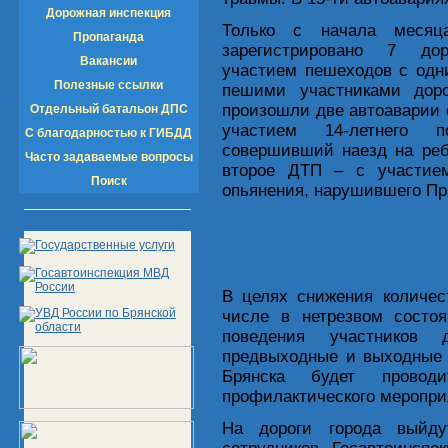
Дорожная инспекция
Только с начала месяца
Пропаганда
зарегистрировано 7 дор
Вакансии
участием пешеходов с од
Полезные ссылки
пешими участниками дор
произошли две автоаварии 
Отдельный батальон ДПС
участием 14-летнего п
С благодарностью к ГИБДД
совершивший наезд на реб
Часто задаваемые вопросы
второе ДТП – с участием
Поиск
опьянения, нарушившего Пр
В целях снижения количес
числе в нетрезвом состоя
поведения участников
предвыходные и выходные д
Брянска будет проводи
профилактического меропри
На дороги города выйду