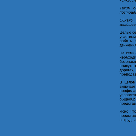
- 14-16 л
Таким о
пострада
Однако,
младшего
Целью се
участием
работы 
движения
На семин
необход
безопас
присутст
дорогах
преподав
В целом
включает
профилак
управлен
общеобр
представ
Ясно, чт
представ
сотрудни