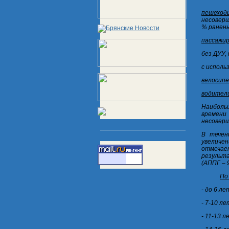
пешеход
несоверш
% ранен
пассажи
без ДУУ,
с исполь
велосип
водител
Наиболь
времени
несовер
В течен
увеличе
отмечает
результа
(АППГ – 9
По
- до 6 ле
- 7-10 ле
- 11-13 л