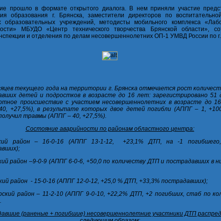
ие прошло в формате открытого диалога. В нем приняли участие предс
ия образования г. Брянска, заместители директоров по воспитательно
их образовательных учреждений, методисты мобильного комплекса «Лаб
ности» МБУДО «Центр технического творчества Брянской области», со
нспекции и отделения по делам несовершеннолетних ОП-1 УМВД России по г.
сяцев текущего года на территории г. Брянска отмечается рост количест
вших детей и подростков в возрасте до 16 лет: зарегистрировано 51 
ртное происшествие с участием несовершеннолетних в возрасте до 1
40, +27,5%), в результате которых двое детей погибли (АППГ – 1, +100
получил травмы (АППГ – 40, +27,5%).
Состояние аварийности по районам областного центра:
кий район – 16-0-16 (АППГ 13-1-12, +23,1% ДТП, на -1 погибшего
вших);
кий район –9-0-9 (АППГ 6-0-6, +50,0 по количеству ДТП и пострадавших в 
кий район - 15-0-16 (АППГ 12-0-12, +25,0 % ДТП, +33,3% пострадавших);
рский район – 11-2-10 (АППГ 9-0-10, +22,2% ДТП, +2 погибших, стаб по к
.
авшие (раненые + погибшие) несовершеннолетние участники ДТП распре
следующим образом: