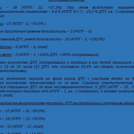
ы
– 28 (АППГ- 22, +27,3%). При этом вследствие нарушен
еннолетними пешеходами – 6-0-6 (АППГ 8-1-7; - 25,0 % ДТП, на - 1 погибшег
ых)
ры
– 17 (АППГ- 11, +54,5% ).
 не пристегнут ремнем безопасности – 3 (АППГ – 0)
зованием ДУУ, ремня безопасности – 10 (АППГ – 5, +100,0%)
едисты
– 6 (АППГ – 6, стаб)
и мото
– 2 (АППГ – 1, +100% ДТП, +100% пострадавших)
шее количество ДТП, пострадавших и погибших в них детей произошло 
 с 15 до 18 часов (15 ДТП, что составило 29,4% от общего количест
шеннолетними).
ие отчетного периода на фоне роста ДТП с участием детей не д
ния количества происшествий по их вине. Согласно статистическим
ся сокращение ДТП по вине несовершеннолетних: 9 ДТП (АППГ – 10, -10
те которых погибших нет (АППГ – 1, на - 1 погибшего), 9 человек получи
, стаб).
 возрастным категориям участники ДТП распределились следующим образ
т – 15 (АППГ – 10, +50,0%)
т – 18 (АППГ – 12; +50,0%)
ет – 12 (АППГ – 12, стаб)