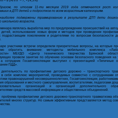
ет – 8 (АППГ – 7, +14,3%)
бразом, по итогам 11-ти месяцев 2019 года отмечается рост кол
вших в ДТП детей и подростков по всем возрастным категориям.
 наиболее подвержены травмированию в результате ДТП дети дошко
 школьного возраста.
минара являлась выработка мер по предупреждению происшествий на автод
 детей, использование новых форм и методов при проведении профилак
с подрастающим поколением и родителями по вопросам безопасности д
.
аре участники встречи определили приоритетные вопросы, на которые пр
имо обратить внимание: методисты мобильного комплекса «Лабо
ности» МБУДО «Центр технического творчества Брянской облас
вующих провели занятие по обучению основам безопасного поведения на 
, а сотрудник Госавтоинспекции выступил с презентацией «Типичные 
ании ПДД».
 деятельность по профилактике детского дорожно – транспортного тра
 в себя комплекс мероприятий, проводимых совместно с сотрудниками о
тики правонарушений несовершеннолетних, Госавтоинспекции, работниками
ия образования и местного самоуправления, воспитателями, педагогами до
азовательных организаций и организаций дополнительного образ
ителями средств массовой информации и общественных объединений.
о проблема профилактики детского дорожно-транспортного травматизма об
ителей многих структур. Но самым эффективным представляется метод сов
чества.