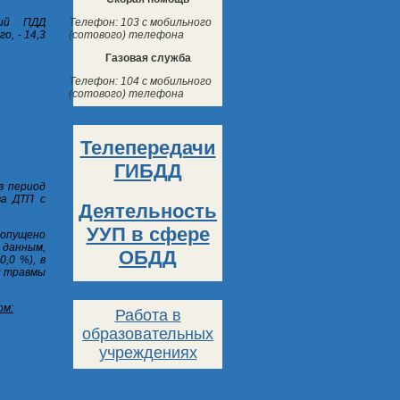
Телефон: 103 с мобильного
ий ПДД
(сотового) телефона
о, - 14,3
Газовая служба
Телефон: 104 с мобильного
(сотового) телефона
Телепередачи
ГИБДД
в период
ва ДТП с
Деятельность
УУП в сфере
опущено
 данным,
ОБДД
,0 %), в
ли травмы
ом:
Работа в
образовательных
учреждениях