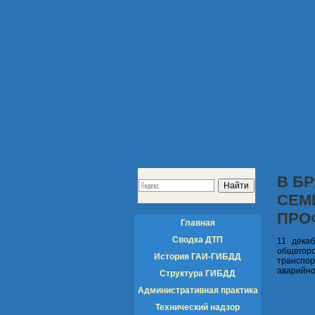
В Б
СЕМ
ПРО
Главная
Сводка ДТП
11 дека
общегоро
История ГАИ-ГИБДД
транспор
аварийно
Структура ГИБДД
Административная практика
Технический надзор