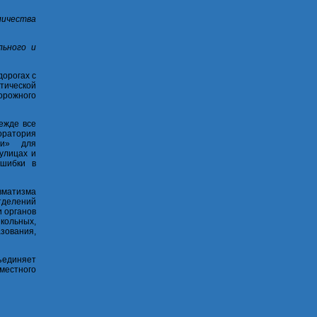
ичества
льного и
орогах с
тической
орожного
ежде все
ратория
ти» для
улицах и
ошибки в
вматизма
тделений
 органов
школьных,
ования,
ъединяет
местного