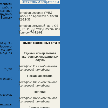
НЕТРЕЗВЫМ ВОДИТЕЛЕМ
тавители
й работе
оратория
Телефон доверия УМВД
трудники
России по Брянской области
 Брянску.
72-22-33
Телефон дежурной части ОБ
ДПС ГИБДД УМВД России по г.
Брянску
74-71-02
Вызов экстренных служб
ва ДТП и
дорожно-
6-ти лет
Единый номер вызова
,0%), 51
экстренных оперативных
служб
Телефон: 112 с мобильного
, +33,3%
(сотового) телефона
Пожарная охрана
них детей
Телефон: 101 с мобильного
(сотового) телефона
Полиция
оличеству
Телефон: 102 с мобильного
(сотового) телефона
делились
Скорая помощь