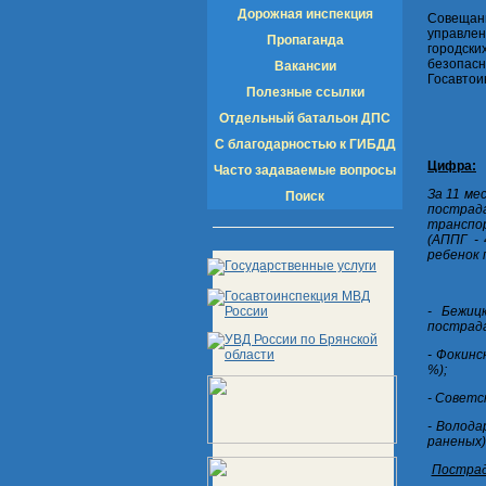
Дорожная инспекция
Совещан
управлен
Пропаганда
городск
безопас
Вакансии
Госавтои
Полезные ссылки
Отдельный батальон ДПС
С благодарностью к ГИБДД
Цифра:
Часто задаваемые вопросы
За 11 ме
Поиск
пострада
транспо
(АППГ - 
ребенок 
- Бежиц
пострада
- Фокинс
%);
- Советс
- Волода
раненых)
Пострад