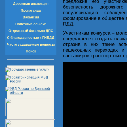
предложив его участник
Дорожная инспекция
безопасность дорожног
Пропаганда
популяризацию соблюде
Вакансии
формирование в обществе 
ПДД.
Полезные ссылки
Отдельный батальон ДПС
Участникам конкурса – моло
С благодарностью к ГИБДД
предлагается создать плак
отразив в них такие асп
Часто задаваемые вопросы
пешеходных переходах и 
Поиск
пассажиров транспортных с