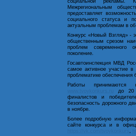
социальной рекламы. 
Межрегиональным общес
предоставляет возможнос
социального статуса и п
актуальным проблемам в об
Конкурс «Новый Взгляд» - 
общественным срезом наи
проблем современного о
поколение.
Госавтоинспекция МВД Рос
самое активное участие в
проблематике обеспечения б
Работы принимаются 
www.tvoykonkurs.ru
до 20 с
финалистов и победител
безопасность дорожного д
в ноябре.
Более подробную информ
сайте конкурса и в офиц
https://vk.com/tvoykonkurs
,
h