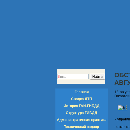
ОБС
АВГУ
Главная
12 авгус
Госавтои
Сводка ДТП
История ГАИ-ГИБДД
Структура ГИБДД
- управл
Административная практика
Технический надзор
- отказ 