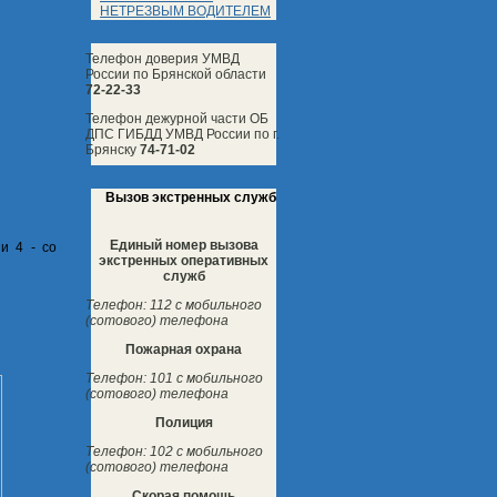
НЕТРЕЗВЫМ ВОДИТЕЛЕМ
Телефон доверия УМВД
России по Брянской области
72-22-33
Телефон дежурной части ОБ
ДПС ГИБДД УМВД России по г.
Брянску
74-71-02
Вызов экстренных служб
Единый номер вызова
и 4 - со
экстренных оперативных
служб
Телефон: 112 с мобильного
(сотового) телефона
Пожарная охрана
Телефон: 101 с мобильного
(сотового) телефона
Полиция
Телефон: 102 с мобильного
(сотового) телефона
Скорая помощь