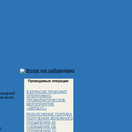
Версия для слабовидящих
Проводимые операции
В БРЯНСКЕ ПРОХОДИТ
ородской
ОПЕРАТИВНО-
м числе:
ПРОФИЛАКТИЧЕСКОЕ
МЕРОПРИЯТИЕ
«АВТОБУС»
РАЗЪЯСНЕНИЕ ПОРЯДКА
ПОЛУЧЕНИЯ ДЕНЕЖНОГО
ПООЩРЕНИЯ ЗА
СООБЩЕНИЕ ОБ
3
УПРАВЛЕНИИ ТС