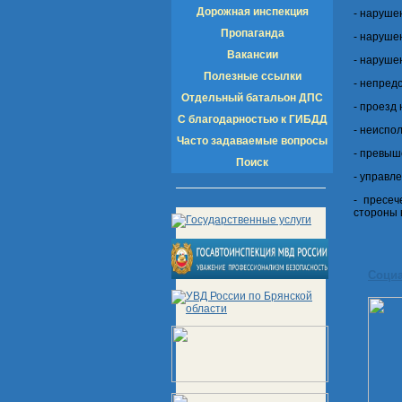
Дорожная инспекция
- наруше
Пропаганда
- наруше
Вакансии
- наруше
Полезные ссылки
- непред
Отдельный батальон ДПС
- проезд
С благодарностью к ГИБДД
- неиспо
Часто задаваемые вопросы
- превыш
Поиск
- управле
- пресе
стороны 
Соци