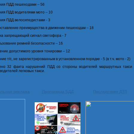
ния ПДД пешеходами – 56
ния ПДД водителями мото – 10
ния ПДД велосипедистами - 3
оставление преимущества в движении пешеходам – 18
 на запрещающий сигнал светофора - 7
льзование ремней безопасности – 16
ение допустимого уровня тонировки – 12
ние т/с, не зарегистрированным в установленном порядке - 5 (в т.ч. мото - 2)
чено 32 факта нарушений ПДД со стороны водителей маршрутных такси 
водителей легковых такси.
альная реклама
Пропаганда БДД
Последствия ДТП