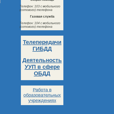
Телефон: 103 с мобильного
(сотового) телефона
Газовая служба
Телефон: 104 с мобильного
(сотового) телефона
Телепередачи
ГИБДД
Деятельность
УУП в сфере
ОБДД
Работа в
образовательных
учреждениях