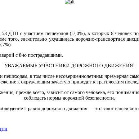
о 53 ДТП с участием пешеходов (-7,0%), в которых 8 человек по
роме того, значительно ухудшилась дорожно-транспортная дис
6,7%).
аварий с 8-ю пострадавшими.
УВАЖАЕМЫЕ УЧАСТНИКИ ДОРОЖНОГО ДВИЖЕНИЯ!
м и пешеходам, в том числе несовершеннолетним: чрезмерная са
режение к окружающим зачастую приводит к трагическим послед
жения, прежде всего, зависит от самого человека, его понимани
соблюдать нормы дорожной безопасности.
соблюдение Правил дорожного движения — это залог вашей безо
 ДТП