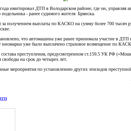
 года имитировал ДТП в Володарском районе, где он, управляя 
 подельника - ранее судимого жителя Брянска.
 за получением выплаты по КАСКО на сумму более 700 тысяч ру
скве.
новлено, что автомашина уже ранее принимала участие в ДТП в 
у иномарки уже было выплачено страховое возмещение по КАС
состава преступления, предусмотренном ст.159.5 УК РФ («Мошен
свободы на срок до четырех лет.
вные мероприятия по установлению других эпизодов преступно
 ДТП