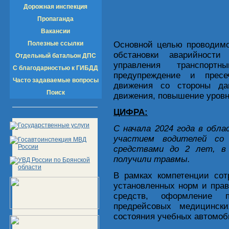
Дорожная инспекция
Пропаганда
Вакансии
Полезные ссылки
Основной целью проводимо
обстановки аварийност
Отдельный батальон ДПС
управления транспор
С благодарностью к ГИБДД
предупреждение и пресе
Часто задаваемые вопросы
движения со стороны дан
Поиск
движения, повышение уровн
ЦИФРА:
С начала 2024 года в обл
участием водителей со
средствами до 2 лет, в
получили травмы.
В рамках компетенции сот
установленных норм и пра
средств, оформление п
предрейсовых медицински
состояния учебных автомо