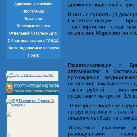
Дорожная инспекция
движении водителей с приз
Пропаганда
В ночь с субботы (3 декабр
Вакансии
Госавтоинспекции г. Бр
Полезные ссылки
транспортными средства
опьянения. Мероприятия пр
Отдельный батальон ДПС
С благодарностью к ГИБДД
Часто задаваемые вопросы
Поиск
Госавтоинспекция г. Бр
автомобилем в состояни
прохождения медицинског
опьянения, наказывается 
тысяч рублей с лишение
средствами на срок от 1,5 до
Повторное подобное наруше
предусмотренную статьей 
лишение свободу на срок до
Уважаемые участники до
равнодушными - своев