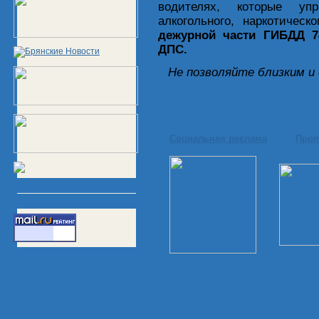
водителях, которые уп
алкогольного, наркотичес
дежурной части ГИБДД 7
ДПС.
Не позволяйте близким и 
Социальная реклама
Проп