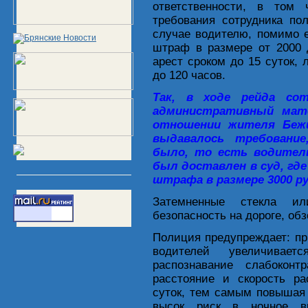
ответственности, в том 
требования сотрудника по
случае водителю, помимо е
штраф в размере от 2000 
арест сроком до 15 суток, 
до 120 часов.
Так, в ходе рейда со
административный мате
отношении жителя Бежи
выдавалось требование
было, то есть водитель
был доставлен в суд, где
штрафа в размере 3000 ру
Затемненные стекла и
безопасность на дороге, об
Полиция предупреждает: пр
водителей увеличивае
распознавание слабоконт
расстояние и скорость ра
суток, тем самым повышая 
высок риск в ночное вр