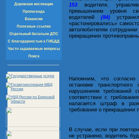
Дорожная инспекция
153
водителя, управляв
превышением уровня све
Пропаганда
водителей
(84)
устранил
Вакансии
«растонировались» самост
Полезные ссылки
автолюбителям сотрудники
Отдельный батальон ДПС
прекращении противоправны
С благодарностью к ГИБДД
Часто задаваемые вопросы
Поиск
Напомним, что согласно 
остановке транспортного
нарушением требований св
соответствии с требовани
налагается штраф в раз
требование о прекращении 
В случае, если при повтор
не устранено, водитель бу