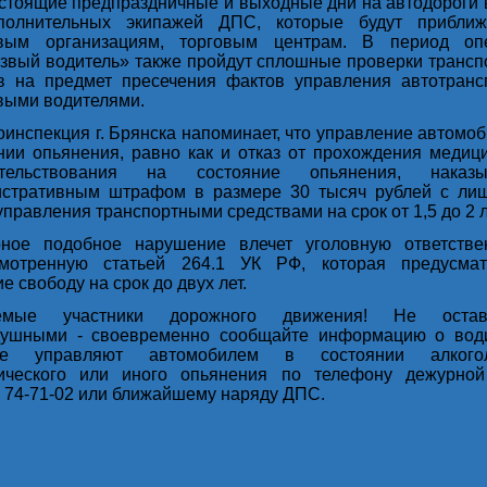
стоящие предпраздничные и выходные дни на автодороги 
олнительных экипажей ДПС, которые будут прибли
овым организациям, торговым центрам. В период оп
звый водитель» также пройдут сплошные проверки трансп
в на предмет пресечения фактов управления автотранс
выми водителями.
оинспекция г. Брянска напоминает, что управление автомо
нии опьянения, равно как и отказ от прохождения медиц
етельствования на состояние опьянения, наказы
истративным штрафом в размере 30 тысяч рублей с ли
управления транспортными средствами на срок от 1,5 до 2 л
ное подобное нарушение влечет уголовную ответствен
смотренную статьей 264.1 УК РФ, которая предусмат
е свободу на срок до двух лет.
емые участники дорожного движения! Не остава
душными - своевременно сообщайте информацию о води
ые управляют автомобилем в состоянии алкогол
тического или иного опьянения по телефону дежурной
74-71-02 или ближайшему наряду ДПС.