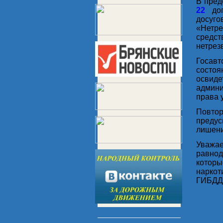
В пред
22
доп
досуг
«Нетре
средст
нетрез
Госавт
состоя
освид
админ
права 
Повтор
преду
лишени
Уважа
равно
котор
нарко
ГИБДД 