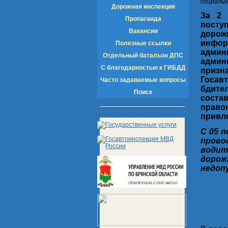
социальн
Дорожная инспекция
За 2 
Пропаганда
пост
Вакансии
дорож
инфор
Полезные ссылки
адми
Отдельный батальон ДПС
админ
С благодарностью к ГИБДД
приз
Госав
Часто задаваемые вопросы
бдите
Поиск
соста
право
привл
С 05 
пров
водит
доро
недоп