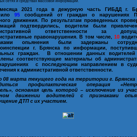
ых сетях и средствах массовой информации.
месяца 2021 года в дежурную часть ГИБДД г. Б
упило
95
сообщений от граждан о нарушениях П
ного движения. По результатам проведенных пров
маций подтвердились, водители были привлече
нистративной ответственности за допущ
истративные правонарушения. В том числе,
10
водит
наками опьянения были задержаны сотрудн
тоинспекции г. Брянска по информации, поступив
льных граждан. В отношении данных водителей
влены соответствующие материалы об администра
нарушениях с последующим направлением в суд
ечения к административной ответственности.
по 08 марта текущего года на территории г. Брянска
одиться профилактическая операция «Нетр
ель», основная цель которой – исключение из уча
жном движении водителей с признаками опьян
ущение ДТП с их участием.