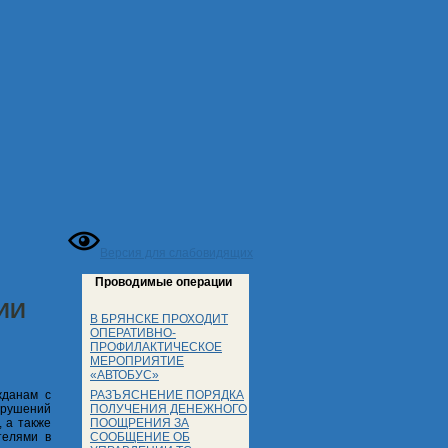
Версия для слабовидящих
Проводимые операции
ИИ
В БРЯНСКЕ ПРОХОДИТ
ОПЕРАТИВНО-
ПРОФИЛАКТИЧЕСКОЕ
МЕРОПРИЯТИЕ
«АВТОБУС»
РАЗЪЯСНЕНИЕ ПОРЯДКА
жданам с
ПОЛУЧЕНИЯ ДЕНЕЖНОГО
арушений
ПООЩРЕНИЯ ЗА
 а также
СООБЩЕНИЕ ОБ
телями в