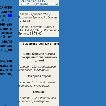
УПРАВЛЕНИИ ТС
НЕТРЕЗВЫМ ВОДИТЕЛЕМ
рянска
равил
Телефон доверия УМВД
ерок
65
России по Брянской области
ны к
72-22-33
енные
Телефон дежурной части ОБ
елей с
ДПС ГИБДД УМВД России по г.
иками
Брянску
74-71-02
шей от
 были
Вызов экстренных служб
тивных
ы для
Единый номер вызова
экстренных оперативных
служб
 будет
езвый
Телефон: 112 с мобильного
стия в
(сотового) телефона
ения,
Пожарная охрана
Телефон: 101 с мобильного
(сотового) телефона
Полиция
Телефон: 102 с мобильного
(сотового) телефона