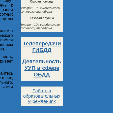
выйдут
Скорая помощь
жены к
Телефон: 103 с мобильного
ерации
(сотового) телефона
ортных
Газовая служба
портом
Телефон: 104 с мобильного
(сотового) телефона
билем в
инского
вается
Телепередачи
шением
ГИБДД
ет.
ность,
Деятельность
ривает
УУП в сфере
йтесь
ОБДД
телях,
ьного,
 части
Работа в
образовательных
учреждениях