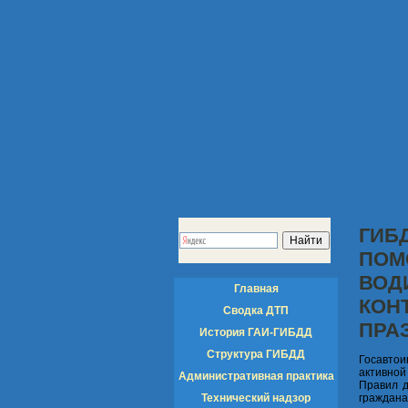
ГИБ
ПОМ
ВОД
Главная
КОН
Сводка ДТП
ПРА
История ГАИ-ГИБДД
Структура ГИБДД
Госавтои
активно
Административная практика
Правил д
Технический надзор
граждан