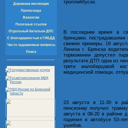
троллейбусах.
Дорожная инспекция
Пропаганда
Вакансии
Полезные ссылки
Отдельный батальон ДПС
В последнее время в с
брянцами, пострадавшими 
С благодарностью к ГИБДД
свежие примеры. 19 август
Часто задаваемые вопросы
Ленина г. Брянска водите
Поиск
торможении допустил пад
результате ДТП одна из пен
трети малоберцовой ко
медицинской помощи, отпущ
23 августа в 11-30 в ра
пенсионер получил травму
августа в 06-20 в районе 
падения в автобусе 53-ле
ушибов.