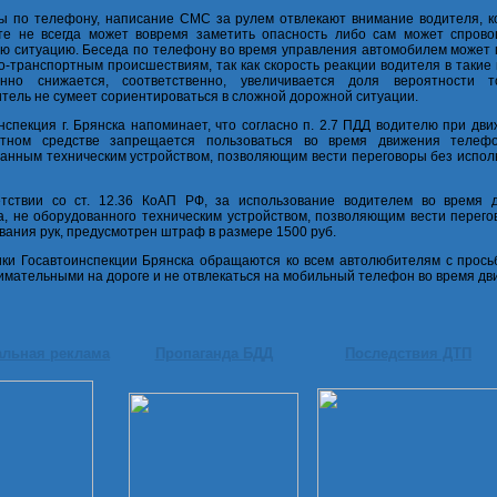
ы по телефону, написание СМС за рулем отвлекают внимание водителя, к
те не всегда может вовремя заметить опасность либо сам может спрово
ю ситуацию. Беседа по телефону во время управления автомобилем может 
о-транспортным происшествиям, так как скорость реакции водителя в таки
енно снижается, соответственно, увеличивается доля вероятности т
тель не сумеет сориентироваться в сложной дорожной ситуации.
нспекция г. Брянска напоминает, что согласно п. 2.7 ПДД водителю при дв
ртном средстве запрещается пользоваться во время движения телеф
анным техническим устройством, позволяющим вести переговоры без испол
етствии со ст. 12.36 КоАП РФ, за использование водителем во время 
, не оборудованного техническим устройством, позволяющим вести перего
вания рук, предусмотрен штраф в размере 1500 руб.
ки Госавтоинспекции Брянска обращаются ко всем автолюбителям с прось
имательными на дороге и не отвлекаться на мобильный телефон во время дв
альная реклама
Пропаганда БДД
Последствия ДТП