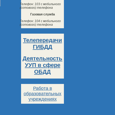
Телефон: 103 с мобильного
(сотового) телефона
Газовая служба
Телефон: 104 с мобильного
(сотового) телефона
Телепередачи
ГИБДД
Деятельность
УУП в сфере
ОБДД
Работа в
образовательных
учреждениях