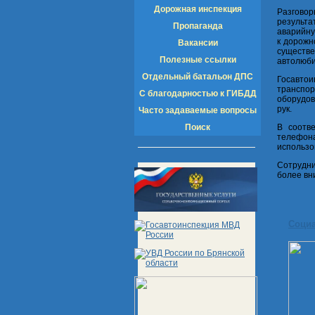
Дорожная инспекция
Разговор
результа
Пропаганда
аварийну
к дорожн
Вакансии
существ
Полезные ссылки
автолюби
Отдельный батальон ДПС
Госавтои
транспо
С благодарностью к ГИБДД
оборудов
рук.
Часто задаваемые вопросы
Поиск
В соотв
телефона
использо
Сотрудни
более вн
Соци