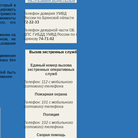
НЕТРЕЗВЫМ ВОДИТЕЛЕМ
оторый в
цировать
Телефон доверия УМВД
привести
России по Брянской области
е моменты
72-22-33
ого, что
Телефон дежурной части ОБ
ДПС ГИБДД УМВД России по г.
ижении на
Брянску
74-71-02
оном, не
ьзования
Вызов экстренных служб
движения
воры без
Единый номер вызова
экстренных оперативных
бой быть
служб
ижения.
Телефон: 112 с мобильного
(сотового) телефона
Пожарная охрана
Телефон: 101 с мобильного
(сотового) телефона
Полиция
Телефон: 102 с мобильного
(сотового) телефона
Скорая помощь