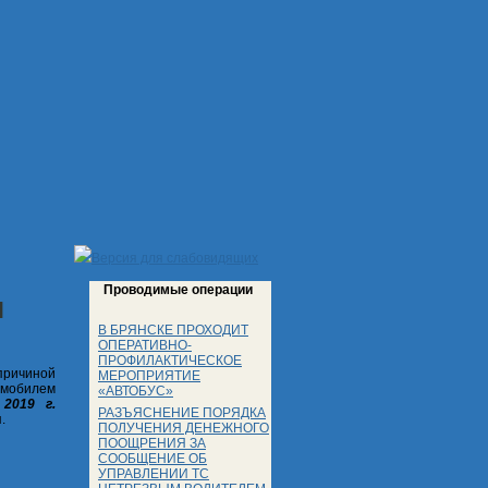
Версия для слабовидящих
Проводимые операции
И
В БРЯНСКЕ ПРОХОДИТ
ОПЕРАТИВНО-
ПРОФИЛАКТИЧЕСКОЕ
причиной
МЕРОПРИЯТИЕ
омобилем
«АВТОБУС»
2019 г.
РАЗЪЯСНЕНИЕ ПОРЯДКА
.
ПОЛУЧЕНИЯ ДЕНЕЖНОГО
ПООЩРЕНИЯ ЗА
СООБЩЕНИЕ ОБ
УПРАВЛЕНИИ ТС