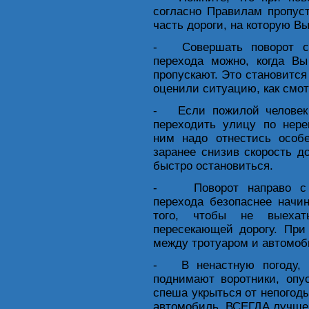
согласно Правилам пропус
часть дороги, на которую В
- Совершать поворот с 
перехода можно, когда В
пропускают. Это становится
оценили ситуацию, как смо
- Если пожилой человек
переходить улицу по нере
ним надо отнестись особе
заранее снизив скорость д
быстро остановиться.
- Поворот направо с п
перехода безопаснее начи
того, чтобы не выехат
пересекающей дорогу. При
между тротуаром и автомоб
- В ненастную погоду, к
поднимают воротники, опу
спеша укрыться от непогод
автомобиль, ВСЕГДА лучше 