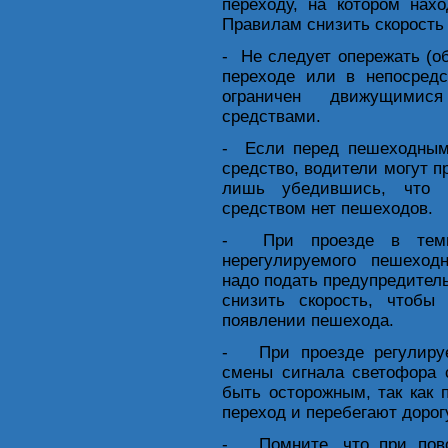
переходу, на котором нах
Правилам снизить скорость 
- Не следует опережать (о
переходе или в непосредс
ограничен движущимис
средствами.
- Если перед пешеходным 
средство, водители могут 
лишь убедившись, что п
средством нет пешеходов.
- При проезде в темн
нерегулируемого пешеходн
надо подать предупредител
снизить скорость, чтобы
появлении пешехода.
- При проезде регулируе
смены сигнала светофора
быть осторожным, так как
переход и перебегают дорог
- Помните, что при пово