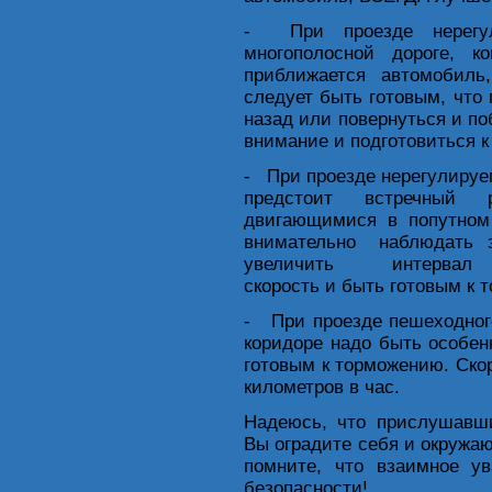
- При проезде нерегул
многополосной дороге, к
приближается автомобиль
следует быть готовым, что
назад или повернуться и по
внимание и подготовиться к
- При проезде нерегулируем
предстоит встречный 
двигающимися в попутн
внимательно наблюдать 
увеличить интервал до
скорость и быть готовым к 
- При проезде пешеходног
коридоре надо быть особе
готовым к торможению. Ско
километров в час.
Надеюсь, что прислушавш
Вы оградите себя и окружаю
помните, что взаимное у
безопасности!