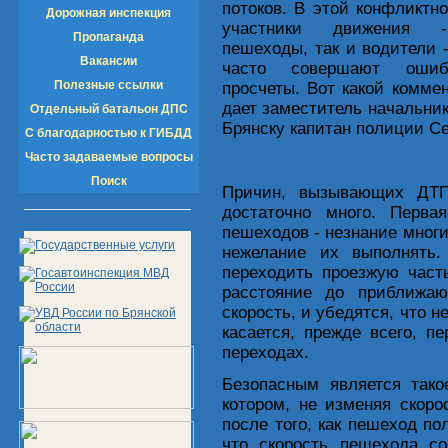
потоков. В этой конфликтн
Дорожная инспекция
участники движения 
Пропаганда
пешеходы, так и водители 
Вакансии
часто совершают оши
Полезные ссылки
просчеты. Вот какой комме
дает заместитель начальни
Отдельный батальон ДПС
Брянску капитан полиции С
С благодарностью к ГИБДД
Часто задаваемые вопросы
Поиск
Причин, вызывающих ДТП
достаточно много. Перв
пешеходов - незнание мног
нежелание их выполнять.
переходить проезжую часть
расстояние до приближаю
скорость, и убедятся, что 
касается, прежде всего, 
переходах.
Безопасным является тако
котором, не изменяя скоро
после того, как пешеход по
что скорость пешехода со