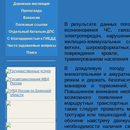
Дорожная инспекция
Пропаганда
Вакансии
В результате данных пого
Полезные ссылки
возникновения ЧС, св
Отдельный батальон ДПС
электропередач, нарушен
С благодарностью к ГИБДД
жилищно-коммунальных с
Часто задаваемые вопросы
ветхих, широкоформатны
Поиск
повреждения кровли, 
травмированием населения 
В дождливую погоду 
внимательными и аккуратн
режим и держать безопасн
маневров и торможений,
Повышенное внимание необ
возможного появления
маршрутных транспортных
также следует проявлять 
тротуара или пешеходной 
обочине навстречу движ
необходимости наличия с