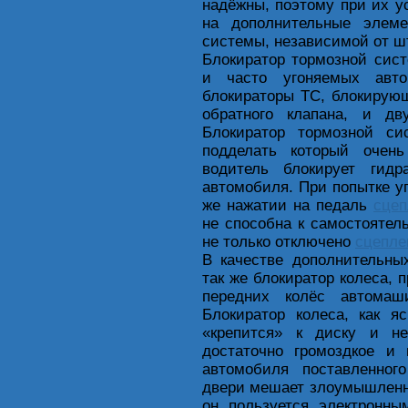
надёжны, поэтому при их у
на дополнительные элем
системы, независимой от шт
Блокиратор тормозной сис
и часто угоняемых авто
блокираторы ТС, блокирую
обратного клапана, и дв
Блокиратор тормозной с
подделать который очен
водитель блокирует гидр
автомобиля. При попытке у
же нажатии на педаль
сцеп
не способна к самостояте
не только отключено
сцепле
В качестве дополнительны
так же блокиратор колеса, 
передних колёс автомаш
Блокиратор колеса, как я
«крепится» к диску и не
достаточно громоздкое и
автомобиля поставленног
двери мешает злоумышленни
он пользуется электронн