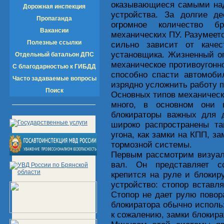
оказывающиеся самыми над
Дорожная инспекция
устройства. За долгие де
Пропаганда
огромное количество б
Вакансии
механических ПУ. Разумеетс
Полезные ссылки
сильно зависит от качес
установщика. Жизненный оп
Отдельный батальон ДПС
механическое противоугонн
С благодарностью к ГИБДД
способно спасти автомоби
Часто задаваемые вопросы
изрядно усложнить работу 
Поиск
Основных типов механически
много, в основном они 
блокираторы важных для 
широко распространены та
угона, как замки на КПП, з
тормозной системы.
Первым рассмотрим визуал
вал. Он представляет с
крепится на руле и блокиру
устройство: стопор вставл
Стопор не дает рулю повор
блокиратора обычно использ
к сожалению, замки блокир