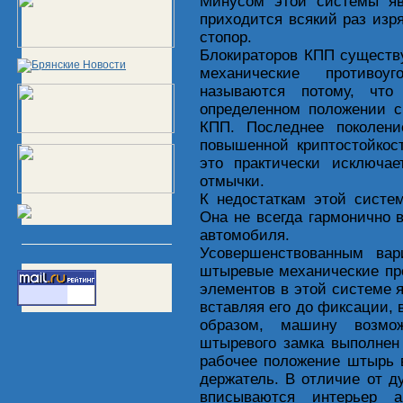
Минусом этой системы яв
приходится всякий раз изр
стопор.
Блокираторов КПП существу
механические противоу
называются потому, что
определенном положении 
КПП. Последнее поколен
повышенной криптостойкос
это практически исключа
отмычки.
К недостаткам этой систе
Она не всегда гармонично 
автомобиля.
Усовершенствованным вар
штыревые механические пр
элементов в этой системе 
вставляя его до фиксации, 
образом, машину возмо
штыревого замка выполнен
рабочее положение штырь 
держатель. В отличие от 
вписываются интерьер 