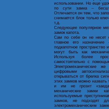
использовании. Но еще удо
по сути замка – бесшт
Отличается он тем, что зап
снимается блок только клю
т.д.
Следующее популярное мех
замок капота.
Сам по себе он не несет 
главное его назначение
подкапотное пространство 
могут быть как механиче
Используя более про
самостоятельно с помощью
Электромеханические же
цифровыми автосигнализ
открываться от брелка си
этих замков можно назвать 
и им не грозит «заеда
механические замки ка
используемые преступник
замков, не подходят дл
электромеханическим замк