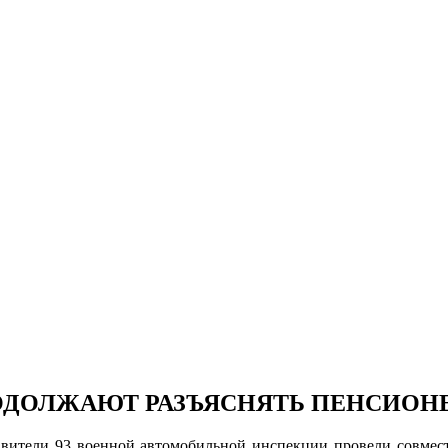
ОДОЛЖАЮТ РАЗЪЯСНЯТЬ ПЕНСИОН
авители 93 военной автомобильной инспекции провели совме