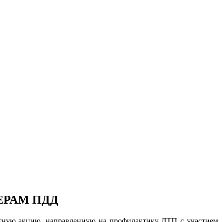
ЕРАМ ПДД
стную акцию, направленную на профилактику ДТП с участием