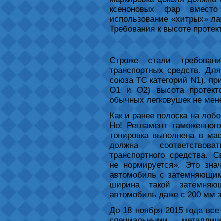
ксеноновых фар вместо
использование «хитрых» лам
Требования к высоте протек
Строже стали требован
транспортных средств. Для
союза ТС категорий N1), пр
O1 и O2) высота протект
обычных легковушек не мене
Как и ранее полоска на лоб
Но! Регламент таможенног
тонировка выполнена в ма
должна соответствова
транспортного средства. 
не нормируется». Это зна
автомобиль с затемняющим
ширина такой затемняю
автомобиль даже с 200 мм 
До 18 ноября 2015 года вс
специальными металлич