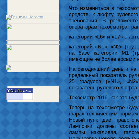
Что измениться в техосмо
средств, к люфту рулевог
требования. В регламент
операторам техосмотра тра
категории «L6» и «L7» с ав
категорий «N1», «N2» (груз
на базе категории M1 (т
имеющие не более восьми м
На сегодняшний день и на
предельный показатель руле
25 градусов («N1», «N2»
показатель рулевого люфта 
Техосмотр 2016: как это буд
Теперь на техосмотре буду
фарах техническим нормам.
Новый пункт дает право оп
Лампочки должны соответ
лампы накаливая, галог
маркировка цоколя должна 