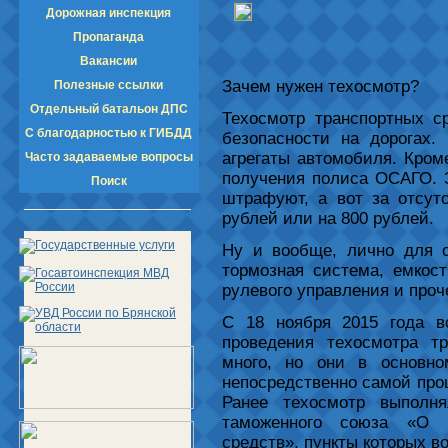
Дорожная инспекция
Пропаганда
Вакансии
Зачем нужен техосмотр?
Полезные ссылки
Отдельный батальон ДПС
Техосмотр транспортных с
С благодарностью к ГИБДД
безопасности на дорогах.
агрегаты автомобиля. Кроме
Часто задаваемые вопросы
получения полиса ОСАГО. З
Поиск
штрафуют, а вот за отсу
рублей или на 800 рублей.
Ну и вообще, лично для с
тормозная система, емкос
рулевого управления и проч
С 18 ноября 2015 года в
проведения техосмотра т
много, но они в основно
непосредственно самой проц
Ранее техосмотр выполн
таможенного союза «О б
средств», пункты которых в