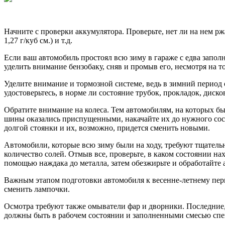
Начните с проверки аккумулятора. Проверьте, нет ли на нем р
1,27 г/куб см.) и т.д.
Если ваш автомобиль простоял всю зиму в гараже с едва запол
уделить внимание бензобаку, сняв и промыв его, несмотря на т
Уделите внимание и тормозной системе, ведь в зимний период 
удостоверьтесь, в норме ли состояние трубок, прокладок, диск
Обратите внимание на колеса. Тем автомобилям, на которых бы
шины оказались приспущенными, накачайте их до нужного сост
долгой стоянки и их, возможно, придется сменить новыми.
Автомобили, которые всю зиму были на ходу, требуют тщательн
количество солей. Отмыв все, проверьте, в каком состоянии на
помощью наждака до металла, затем обезжирьте и обработайте
Важным этапом подготовки автомобиля к весенне-летнему пери
сменить лампочки.
Осмотра требуют также омыватели фар и дворники. Последние, 
должны быть в рабочем состоянии и заполненными смесью спе