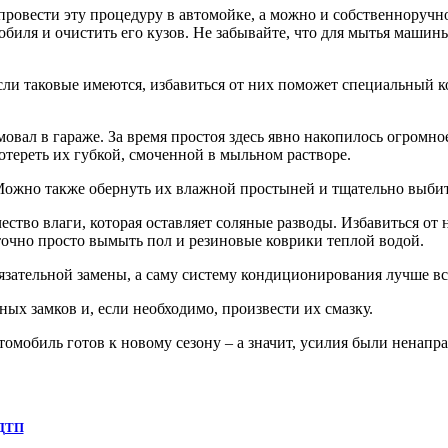
ровести эту процедуру в автомойке, а можно и собственноручно
обиля и очистить его кузов. Не забывайте, что для мытья машин
и таковые имеются, избавиться от них поможет специальный ко
мовал в гараже. За время простоя здесь явно накопилось огромн
тереть их губкой, смоченной в мыльном растворе.
Можно также обернуть их влажной простыней и тщательно выбит
ество влаги, которая оставляет соляные разводы. Избавиться от
точно просто вымыть пол и резиновые коврики теплой водой.
бязательной замены, а саму систему кондиционирования лучше в
ых замков и, если необходимо, произвести их смазку.
мобиль готов к новому сезону – а значит, усилия были ненапра
 ДТП