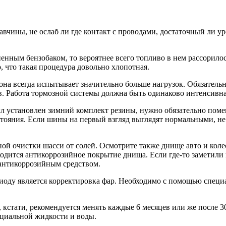
жавчины, не ослаб ли где контакт с проводами, достаточный ли 
ненным бензобаком, то вероятнее всего топливо в нем рассорило
о, что такая процедура довольно хлопотная.
она всегда испытывает значительно больше нагрузок. Обязательн
ов. Работа тормозной системы должна быть одинаково интенсивна 
л установлен зимний комплект резины, нужно обязательно помен
ояния. Если шины на первый взгляд выглядят нормальными, не 
ой очистки шасси от солей. Осмотрите также днище авто и коле
ходится антикоррозийное покрытие днища. Если где-то заметили 
 антикоррозийным средством.
оду является корректировка фар. Необходимо с помощью специа
кстати, рекомендуется менять каждые 6 месяцев или же после 30
циальной жидкости и воды.