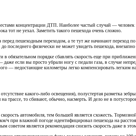
естами концентрации ДТП. Наиболее частый случай — человек 
пока тот не уехал. Заметить такого пешехода очень сложно.
еред пешеходным переходом, а те тут же начинают переход по «
до последнего физически не может увидеть пешехода, внезапно 
и в обязательном порядке сбавлять скорость еще при приближен
 даже если вы просто убрали ногу с педали газа, в случае непре
много — недостающие километры легко компенсировать легким на
 отсутствие какого-либо освещения), полустертая разметка зебры
на трассе, то сбивают, обычно, насмерть. И дело не в потустор
скорость автомобиля, тем большей является схожесть. Тормозной 
 км/ч при влажной погоде идентифицировал пешехода на расстоян
вным советом является рекомендация снизить скорость даже в эт