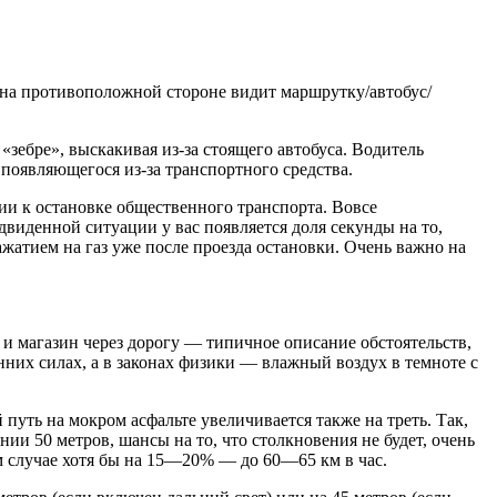
на противоположной стороне видит маршрутку/автобус/
зебре», выскакивая из-за стоящего автобуса. Водитель
появляющегося из-за транспортного средства.
ии к остановке общественного транспорта. Вовсе
двиденной ситуации у вас появляется доля секунды на то,
жатием на газ уже после проезда остановки. Очень важно на
 и магазин через дорогу — типичное описание обстоятельств,
онних силах, а в законах физики — влажный воздух в темноте с
путь на мокром асфальте увеличивается также на треть. Так,
ии 50 метров, шансы на то, что столкновения не будет, очень
ом случае хотя бы на 15—20% — до 60—65 км в час.