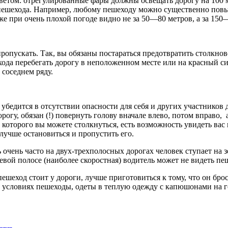
ветом: отрегулированные фары должны освещать дорогу на 100 ме
 пешехода. Например, любому пешеходу можно существенно повы
 при очень плохой погоде видно не за 50—80 метров, а за 150—2
пропускать. Так, вы обязаны постараться предотвратить столкнов
ода перебегать дорогу в неположенном месте или на красный сиг
 соседнем ряду.
 убедится в отсутствии опасности для себя и других участнико
рогу, обязан (!) повернуть голову вначале влево, потом вправо,
которого вы можете столкнуться, есть возможность увидеть вас и
 лучше остановиться и пропустить его.
очень часто на двух-трехполосных дорогах человек ступает на з
евой полосе (наиболее скоростная) водитель может не видеть пе
ешеход стоит у дороги, лучше приготовиться к тому, что он броси
х условиях пешеходы, одеты в теплую одежду с капюшонами на г