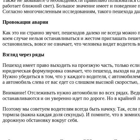
Также не забывайте о необходимости правильно пользоваться с
работает ближний свет). Большое значение имеет и поведение
Согласно многочисленным исследованиям, такого пешехода даже
Провокация аварии
Как это ни странно звучит, пешеходов далеко не всегда можно 
коем случае нельзя останавливаться и жестом приглашать пешех
остановились, вовсе не означает, что человека видит водитель в
Взгляд через ряды
Пешеход имеет право выходить на проезжую часть, только если
юридическая формулировка означает, что пешеход, выходя на до
Нужно убедиться в том, что у каждого водителя, с автомобилем 
а автомобиль слева от вас едет со слишком высокой скоростью,
Внимание! Отслеживать нужно автомобили во всех рядах. Ведь 
останавливаются и он уверенно идет по дороге. Но в крайней л
Поэтому мы советуем водителям всегда быть начеку. Так, если п
тормоза (важна каждая доля секунды). И помните, что в зимни
дорожную обстановку вокруг себя.