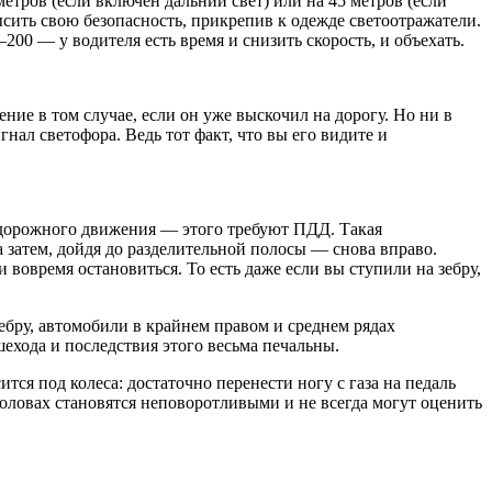
тров (если включен дальний свет) или на 45 метров (если
сить свою безопасность, прикрепив к одежде светоотражатели.
00 — у водителя есть время и снизить скорость, и объехать.
ение в том случае, если он уже выскочил на дорогу. Но ни в
нал светофора. Ведь тот факт, что вы его видите и
в дорожного движения — этого требуют ПДД. Такая
 а затем, дойдя до разделительной полосы — снова вправо.
 вовремя остановиться. То есть даже если вы ступили на зебру,
ебру, автомобили в крайнем правом и среднем рядах
шехода и последствия этого весьма печальны.
тся под колеса: достаточно перенести ногу с газа на педаль
оловах становятся неповоротливыми и не всегда могут оценить