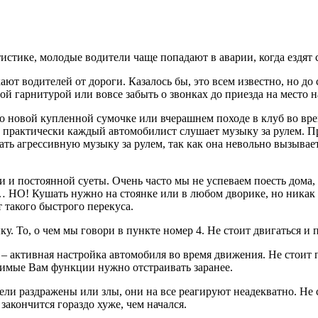
истике, молодые водители чаще попадают в аварии, когда ездят 
ют водителей от дороги. Казалось бы, это всем известно, но до
й гарнитурой или вовсе забыть о звонках до приезда на место н
о новой купленной сумочке или вчерашнем походе в клуб во время
 практически каждый автомобилист слушает музыку за рулем. Пр
ь агрессивную музыку за рулем, так как она невольно вызывает
 и постоянной суеты. Очень часто мы не успеваем поесть дома, 
… НО! Кушать нужно на стоянке или в любом дворике, но никак 
т такого быстрого перекуса.
у. То, о чем мы говори в пункте номер 4. Не стоит двигаться и 
– активная настройка автомобиля во время движения. Не стоит
димые Вам функции нужно отстраивать заранее.
ели раздражены или злы, они на все реагируют неадекватно. Не с
 закончится гораздо хуже, чем начался.