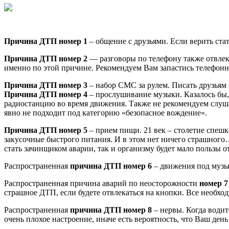
Причина ДТП номер 1
– общение с друзьями. Если верить стат
Причина ДТП номер 2
— разговоры по телефону также отвлека
именно по этой причине. Рекомендуем Вам запастись телефонно
Причина ДТП номер 3
– набор СМС за рулем. Писать друзьям 
Причина ДТП номер 4
– прослушивание музыки. Казалось бы,
радиостанцию во время движения. Также не рекомендуем слушат
явно не подходит под категорию «безопасное вождение».
Причина ДТП номер 5
– прием пищи. 21 век – столетие спешки
закусочные быстрого питания. И в этом нет ничего страшного
стать зачинщиком аварии, так и организму будет мало пользы о
Распространенная
причина ДТП номер 6
– движения под музык
Распространенная причина аварий по неосторожности
номер
7
страшное ДТП, если будете отвлекаться на кнопки. Все необхо
Распространенная
причина ДТП номер 8
– нервы. Когда водит
очень плохое настроение, иначе есть вероятность, что Ваш день