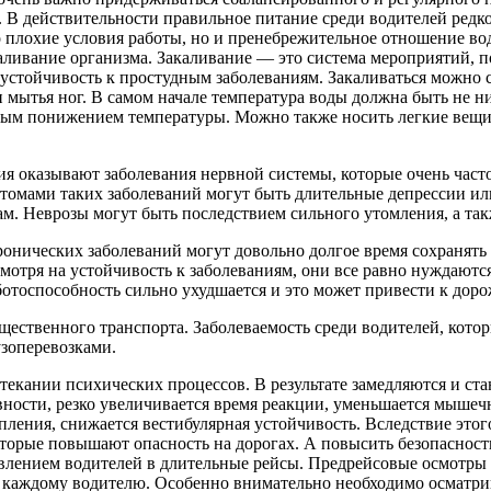
 действительности пра­вильное питание среди водителей редкост
 плохие усло­вия работы, но и пренебрежительное отношение во
аливание организма. Закаливание — это система мероприятий, 
 устойчивость к простудным заболеваниям. Закаливаться можно 
 мытья ног. В самом начале температура воды должна быть не ни
ным понижением температуры. Можно также носить легкие вещи 
 оказывают заболевания нервной системы, которые очень часто 
омами таких заболеваний могут быть длительные депрессии или 
ам. Неврозы могут быть послед­ствием сильного утомления, а та
ронических заболеваний могут довольно долгое время сохранять 
отря на устойчивость к заболеваниям, они все равно нуж­даютс
аботоспособность сильно ухудшается и это может привести к до
щественного транспорта. Заболеваемость среди водителей, котор
зоперевозками.
текании психических процессов. В результате замед­ляются и с
ости, резко увеличивается время реакции, уменьшается мышечна
лепления, снижается вестибулярная устойчивость. Вследствие эт
торые повышают опасность на дорогах. А повысить безопасност
авлением водителей в длительные рейсы. Предрейсовые осмотры
каждому водителю. Особенно внимательно необходимо осматрива