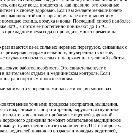
ь, они едят когда придется и, как правило, это холодные
дителей к своему здоровью. Если вы желаете меньше болеть
повышающих стойкость организма к резким изменениям
с помо­щью солнца, воздуха и воды. Последний способ наиболее
же 30°С, а потом ее постепенно понижают до 15 °С.
в прохладное время года и проводить много времени на
развиваются из-за сильных нервных перегру­зок, связанных с
чрезмерная раздражительность, неуверенность в себе,
кже случаются из-за тяжелых и напряженных условий работы.
высокую работоспособность. Это свидетельствует о
я в длительном отдыхе и медицинском контроле. Если
рожно-транспортным происшествиям.
ые занимаются перевозками пассажиров, во много раз
тановятся менее точными процессы восприятия, мышления,
я сила, снижается острота зрения, нарушается глубинное
ого у водителя возникают проблемы с оценкой дорожной
ь дорожного движения помо­жет обязательное медицинское
 помогут существенно снизить количество ДТП на дорогах.
ть водите­лей пожилого возраста и молодых водителей,