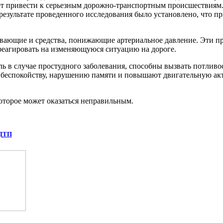
ет привести к серьезным дорожно-транспортным происшествиям.
 результате проведенного исследования было установлено, что
вающие и средства, понижающие артериальное давле­ние. Эти п
 реагировать на изменяющуюся ситуацию на дороге.
 в случае простудного заболевания, способны вызвать потливост
 беспокойству, нарушению памя­ти и повышают двигательную акт
оторое может оказаться неправильным.
 ДТП