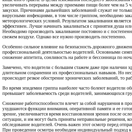
увеличивать перерывы между приемами пищи более чем на 5 ч. В
закуски. Причинами дальнейших заболеваний служат не только
вирусными инфекциями, в том числе гриппом, необходимо зак
метеорологических условий. Результатом закаливания является
эффективен. Лучше начинать закаливаться с принятия душа или
Необходимо производить закаливание постоянно и с постепен
свежем воздухе. Однако все нужно производить постепенно.
Особенно сильное влияние на безопасность дорожного движения
профессиональной деятельностью водите­лей. Основными симпт
снижение аппетита, сонливость на работе и бессонница по ноч
Замечено, что водители с большим стажем даже при наличии х
длительном сохранении их профессиональных навыков. Но несм
происходит резкое обострение хронических заболеваний, то р
Во время эпидемии гриппа наиболее часто болеют водители об
превышает заболеваемость среди водителей, занимающихся гру
Снижение работоспособности влечет за собой нарушения в про
ухудшаются функции внимания, оперативной памяти и ее готовн
зрение, увеличивается время восста­новления зрения после ос
ситуации, и им могут быть приняты неправильные решения, ко
обследование водителей. Очень важен этот осмотр перед отпр
При проведении осмотра необходим индивидуальный подход к 