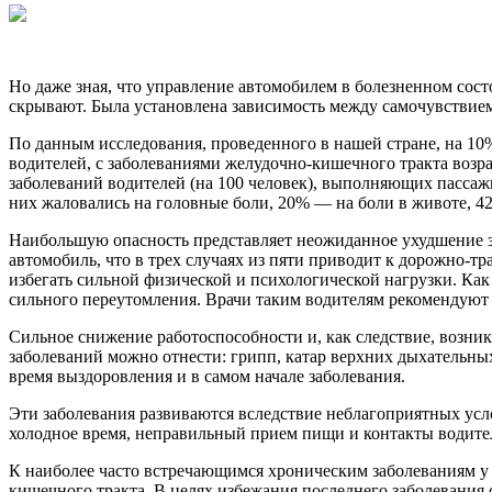
Но даже зная, что управление автомобилем в болезнен­ном сос
скрывают. Была установлена зависимость между самочувствие
По данным исследования, проведенного в нашей стране, на 10%
водителей, с заболеваниями желудочно-кишечного тракта возра
заболеваний водителей (на 100 человек), выполняющих пассажи
них жаловались на головные боли, 20% — на боли в животе, 4
Наибольшую опасность представляет неожиданное ухуд­шение зд
автомобиль, что в трех случаях из пяти приводит к дорожно
избегать сильной физической и психологиче­ской нагрузки. Как
сильного переутомления. Врачи таким водителям рекомендуют д
Сильное снижение работоспособности и, как следствие, возникш
заболеваний можно отнести: грипп, катар верхних дыхательных
время выздоровления и в самом начале заболевания.
Эти заболевания развиваются вследствие неблагоприятных усло
холодное время, неправильный прием пищи и контакты водител
К наиболее часто встречающимся хроническим заболева­ниям у 
кишечного тракта. В целях избежания послед­него заболевания