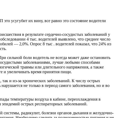
это усугубит их вину, все равно это состо­яние водители
исшествия в результате сердечно-сосудистых забо­леваний у
обследовании 4 тыс. водителей выявлено, что среднее число
обилей — 2,0%. Опрос 8 тыс . водителей показал, что 24% из
сть.
ри сильной боли водитель не всегда может даже оста­новить
о-сосудистыми заболеваниями, лучше любыми способами
логической травмы или длительно­го напряжения, а также
те и увеличивать время принятия пищи.
 так и из-за хронических заболеваний. К числу острых
нарушается не только в период самого заболевания, но и во
пады температуры воздуха в кабине, переохлажде­ния в
я эпидемий острых респираторных заболеваний.
ой системы, радикулит, болезни органов дыхания и желудочно-
 питания. Необходимо следить за полноценностью питания и не