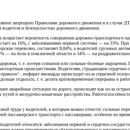
тоянии запрещено Правилами дорожного движения и в случае ДТП 
м водителя и безопасностью дорожного движения.
 возрастает вероятность совершения дорожно-транспорт­ного про
стает на 16%, с заболеваниями нервной систе­мы — на 33%. При 
рские перевозки, составляет 8,84%, а водителей грузовых автом
2% — на боли в пояснич­ной области и 34% — на раздражительно
оровья, т. е. потеря сознания или сильные болевые ощущения. П
-транспортным происшествиям. Водителям, страдаю­щим сердечн
 правило^ , инфаркт миокарда происходит из-за серьезной психо
ольше отдыхать, т. е. делать кратковременные перерывы в рабо
ие аварийные ситуации на дороге, происходят как из-за острых,
 путей и желудочно-кишечные расстройства. Работоспособность 
вий труда у водителей, к которым можно отнести: сильные пере
ей пассажирского транспорта с пассажирами, особенно во врем
водителей относятся: заболевания нервной и сердеч­но-сосудист
 очень важно придерживаться сбаланси­рованного и регулярного